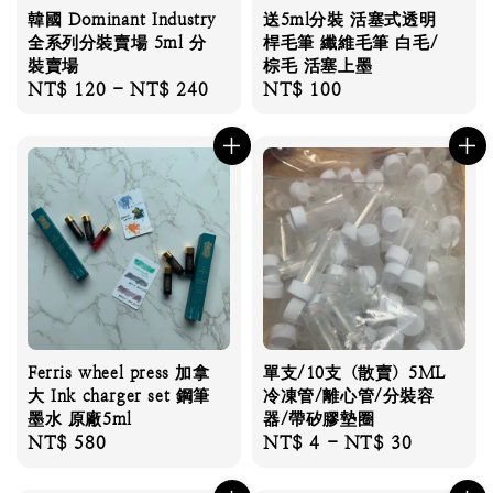
韓國 Dominant Industry
送5ml分裝 活塞式透明
全系列分裝賣場 5ml 分
桿毛筆 纖維毛筆 白毛/
裝賣場
棕毛 活塞上墨
Regular
NT$ 120
-
NT$ 240
Regular
NT$ 100
price
price
Ferris wheel press 加拿
單支/10支（散賣）5ML
大 Ink charger set 鋼筆
冷凍管/離心管/分裝容
墨水 原廠5ml
器/帶矽膠墊圈
Regular
NT$ 580
Regular
NT$ 4
-
NT$ 30
price
price