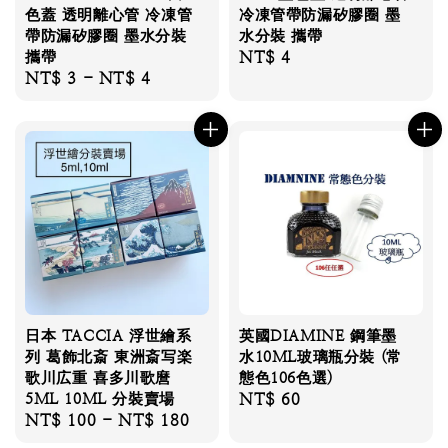
色蓋 透明離心管 冷凍管
冷凍管帶防漏矽膠圈 墨
帶防漏矽膠圈 墨水分裝
水分裝 攜帶
攜帶
Regular
NT$ 4
Regular
NT$ 3
-
NT$ 4
price
price
日本 TACCIA 浮世繪系
英國DIAMINE 鋼筆墨
列 葛飾北斎 東洲斎写楽
水10ML玻璃瓶分裝 (常
歌川広重 喜多川歌麿
態色106色選)
5ML 10ML 分裝賣場
Regular
NT$ 60
Regular
NT$ 100
-
NT$ 180
price
price