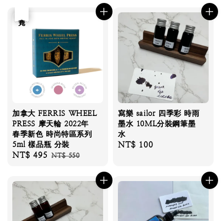
優惠
售完
加拿大 FERRIS WHEEL
寫樂 sailor 四季彩 時雨
PRESS 摩天輪 2022年
墨水 10ML分裝鋼筆墨
春季新色 時尚特區系列
水
5ml 樣品瓶 分裝
Regular
NT$ 100
Sale
NT$ 495
Regular
NT$ 550
price
price
price