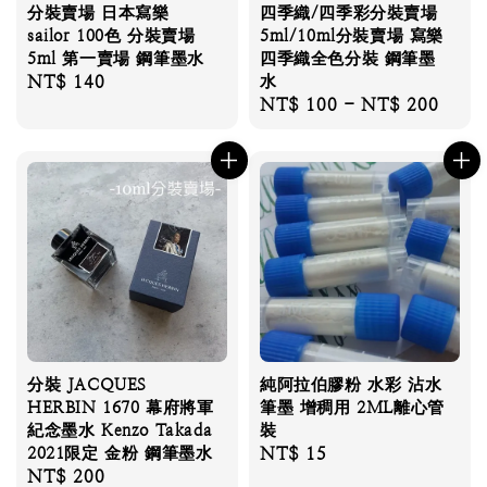
分裝賣場 日本寫樂
四季織/四季彩分裝賣場
sailor 100色 分裝賣場
5ml/10ml分裝賣場 寫樂
5ml 第一賣場 鋼筆墨水
四季織全色分裝 鋼筆墨
Regular
NT$ 140
水
Regular
NT$ 100
-
NT$ 200
price
price
分裝 JACQUES
純阿拉伯膠粉 水彩 沾水
HERBIN 1670 幕府將軍
筆墨 增稠用 2ML離心管
紀念墨水 Kenzo Takada
裝
2021限定 金粉 鋼筆墨水
Regular
NT$ 15
Regular
NT$ 200
price