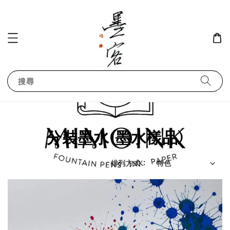
搜尋
分裝墨水(墨水樣品)
排列方式 :