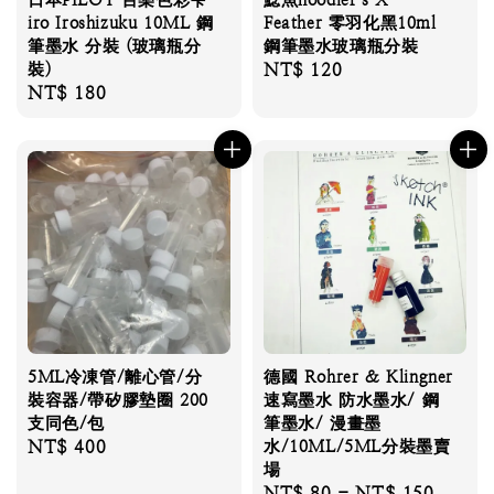
iro Iroshizuku 10ML 鋼
Feather 零羽化黑10ml
筆墨水 分裝 (玻璃瓶分
鋼筆墨水玻璃瓶分裝
裝)
Regular
NT$ 120
Regular
NT$ 180
price
price
5ML冷凍管/離心管/分
德國 Rohrer & Klingner
裝容器/帶矽膠墊圈 200
速寫墨水 防水墨水/ 鋼
支同色/包
筆墨水/ 漫畫墨
Regular
NT$ 400
水/10ML/5ML分裝墨賣
場
price
Regular
NT$ 80
-
NT$ 150