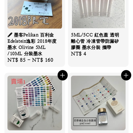
🖋 墨客Pelikan 百利金
5ML/5CC 紅色蓋 透明
Edelstein逸彩 2018年度
離心管 冷凍管帶防漏矽
墨水 Olivine 5ML
膠圈 墨水分裝 攜帶
/10ML 分裝墨水
Regular
NT$ 4
Regular
NT$ 85
-
NT$ 160
price
price