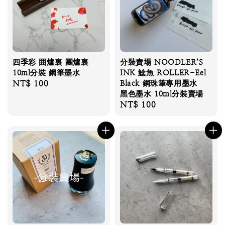
四季彩 囲爐裏 團爐裏
分裝賣場 NOODLER’S
10ml分裝 鋼筆墨水
INK 鯰魚 ROLLER-Eel
Regular
NT$ 100
Black 鋼珠筆專用墨水
黑色墨水 10ml分裝賣場
price
Regular
NT$ 100
price