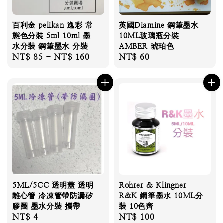
百利金 pelikan 逸彩 常
英國Diamine 鋼筆墨水
態色分裝 5ml 10ml 墨
10ML玻璃瓶分裝
水分裝 鋼筆墨水 分裝
AMBER 琥珀色
Regular
NT$ 85
-
NT$ 160
Regular
NT$ 60
price
price
5ML/5CC 透明蓋 透明
Rohrer & Klingner
離心管 冷凍管帶防漏矽
R&K 鋼筆墨水 10ML分
膠圈 墨水分裝 攜帶
裝 10色齊
Regular
NT$ 4
Regular
NT$ 100