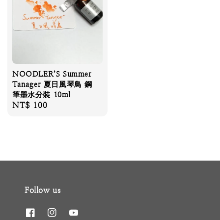
NOODLER’S Summer
Tanager 夏日風琴鳥 鋼
筆墨水分裝 10ml
Regular
NT$ 100
price
Follow us