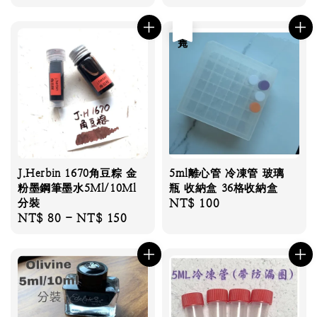
price
price
售完
J.Herbin 1670角豆粽 金
5ml離心管 冷凍管 玻璃
粉墨鋼筆墨水5Ml/10Ml
瓶 收納盒 36格收納盒
分裝
Regular
NT$ 100
Regular
NT$ 80
-
NT$ 150
price
price