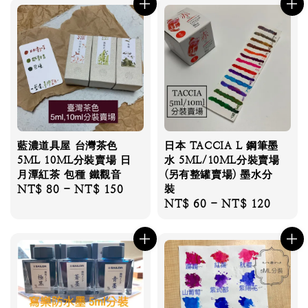
藍濃道具屋 台灣茶色
日本 TACCIA L 鋼筆墨
5ML 10ML分裝賣場 日
水 5ML/10ML分裝賣場
月潭紅茶 包種 鐵觀音
(另有整罐賣場) 墨水分
Regular
NT$ 80
-
NT$ 150
裝
Regular
NT$ 60
-
NT$ 120
price
price