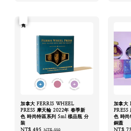
優惠
售完
加拿大 FERRIS WHEEL
加拿大 F
PRESS 摩天輪 2022年 春季新
PRESS
色 時尚特區系列 5ml 樣品瓶 分
色 時尚
裝
銅蓋
Sale
NT$ 495
Regular
Regular
NT$ 7
NT$ 550