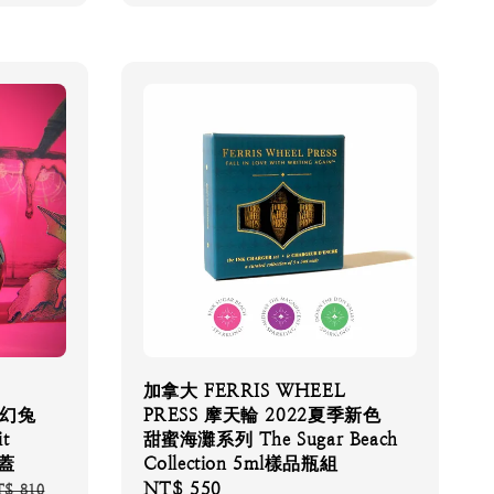
加拿大 FERRIS WHEEL
奇幻兔
PRESS 摩天輪 2022夏季新色
t
甜蜜海灘系列 The Sugar Beach
銅蓋
Collection 5ml樣品瓶組
gular
Regular
NT$ 550
$ 810