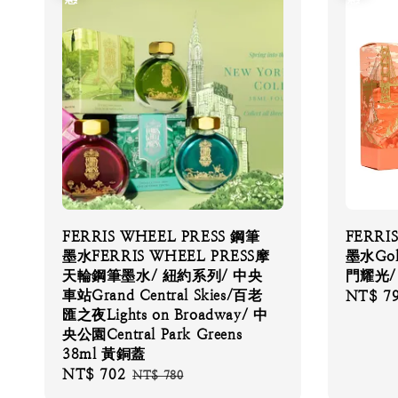
FERRIS WHEEL PRESS 鋼筆
FERRI
墨水FERRIS WHEEL PRESS摩
墨水Gold
天輪鋼筆墨水/ 紐約系列/ 中央
門耀光/
車站Grand Central Skies/百老
Sale
NT$ 7
匯之夜Lights on Broadway/ 中
price
央公園Central Park Greens
38ml 黃銅蓋
Sale
NT$ 702
Regular
NT$ 780
price
price