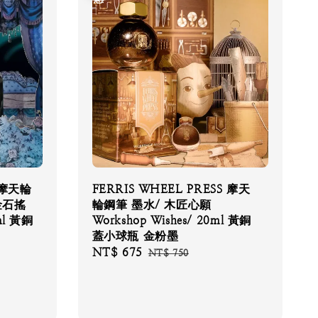
SS摩天輪
FERRIS WHEEL PRESS 摩天
金石搖
輪鋼筆 墨水/ 木匠心願
0ml 黃銅
Workshop Wishes/ 20ml 黃銅
蓋小球瓶 金粉墨
Sale
NT$ 675
Regular
NT$ 750
price
price