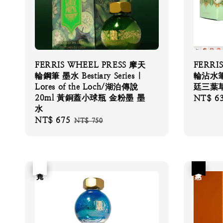
FERRIS WHEEL PRESS 摩天
FERRI
輪鋼筆 墨水 Bestiary Series |
輪沾水筆墨
Lores of the Loch/湖泊傳說
廷三葉草
20ml 黃銅蓋小球瓶 金粉墨 墨
Sale
NT$ 6
水
price
Sale
NT$ 675
Regular
NT$ 750
price
price
優惠
售完
優惠