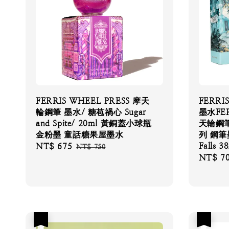
FERRIS WHEEL PRESS 摩天
FERRI
輪鋼筆 墨水/ 糖苞禍心 Sugar
墨水FER
and Spite/ 20ml 黃銅蓋小球瓶
天輪鋼筆
金粉墨 童話糖果屋墨水
列 鋼筆墨
Falls 
Sale
NT$ 675
Regular
NT$ 750
Sale
NT$ 7
price
price
price
優惠
優惠