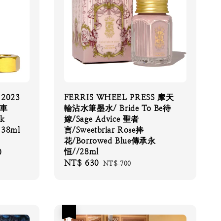
 2023
FERRIS WHEEL PRESS 摩天
水車
輪沾水筆墨水/ Bride To Be待
nk
嫁/Sage Advice 聖者
38ml
言/Sweetbriar Rose捧
花/Borrowed Blue傳承永
恒//28ml
0
Regular
Sale
NT$ 630
Regular
price
NT$ 700
price
price
優惠