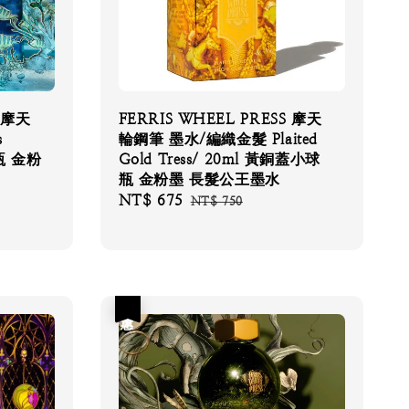
S 摩天
FERRIS WHEEL PRESS 摩天
s
輪鋼筆 墨水/編織金髮 Plaited
球瓶 金粉
Gold Tress/ 20ml 黃銅蓋小球
瓶 金粉墨 長髮公王墨水
Sale
NT$ 675
Regular
NT$ 750
price
price
優惠