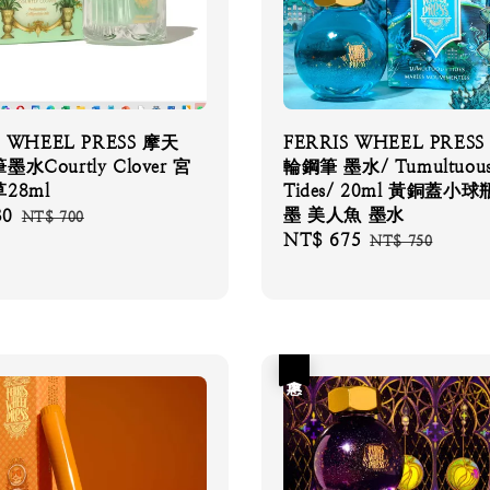
S WHEEL PRESS 摩天
FERRIS WHEEL PRES
水Courtly Clover 宮
輪鋼筆 墨水/ Tumultuou
28ml
Tides/ 20ml 黃銅蓋小
墨 美人魚 墨水
30
Regular
NT$ 700
Sale
NT$ 675
Regular
price
NT$ 750
price
price
優惠