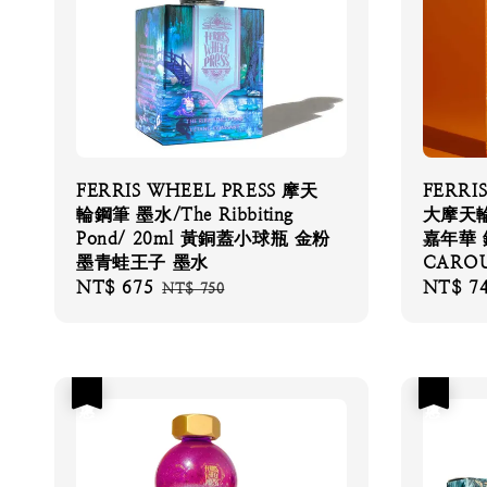
FERRIS WHEEL PRESS 摩天
FERRI
輪鋼筆 墨水/The Ribbiting
大摩天輪 
Pond/ 20ml 黃銅蓋小球瓶 金粉
嘉年華 
墨青蛙王子 墨水
CAROU
Sale
NT$ 675
Regular
Sale
NT$ 7
NT$ 750
price
price
price
優惠
優惠