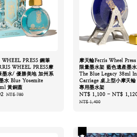
S WHEEL PRESS 鋼筆
摩天輪Ferris Wheel Press
RIS WHEEL PRESS摩
限量墨水架 藍色遺產墨
墨水/ 優勝美地 加州系
The Blue Legacy 38ml I
水 Blue Yosemite
Carriage 桌上型小摩天輪 
38ml 黃銅蓋
專用墨水架
02
Regular
Sale
NT$ 1,100
-
NT$ 1,12
NT$ 780
price
price
NT$ 1,400
優惠