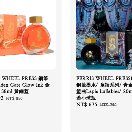
S WHEEL PRESS 鋼筆
FERRIS WHEEL PRE
en Gate Glow Ink 金
鋼筆墨水/ 童話系列/ 青
 38ml 黃銅蓋
籃曲Lapis Lullabies/ 2
蓋小球瓶
92
Regular
NT$ 880
Sale
NT$ 675
Regular
price
NT$ 750
price
price