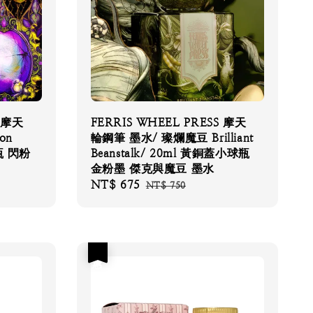
S 摩天
FERRIS WHEEL PRESS 摩天
on
輪鋼筆 墨水/ 璨爛魔豆 Brilliant
瓶 閃粉
Beanstalk/ 20ml 黃銅蓋小球瓶
金粉墨 傑克與魔豆 墨水
Sale
NT$ 675
Regular
NT$ 750
price
price
優惠