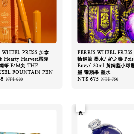
S WHEEL PRESS 加拿
FERRIS WHEEL PRES
Hearty Harvest霜降
輪鋼筆 墨水/ 妒之毒 Pois
鋼筆 F/M尖 THE
Envy/ 20ml 黃銅蓋小球
SEL FOUNTAIN PEN
墨 毒蘋果 墨水
48
Regular
Sale
NT$ 675
Regular
NT$ 880
NT$ 750
price
price
price
優惠
售完