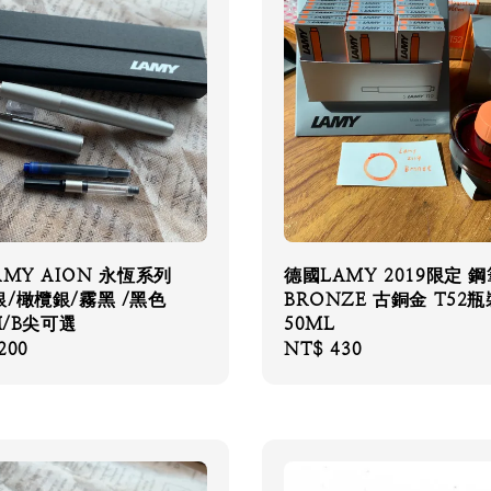
AMY AION 永恆系列
德國LAMY 2019限定 
/橄欖銀/霧黑 /黑色
BRONZE 古銅金 T52
M/B尖可選
50ML
200
Regular
NT$ 430
price