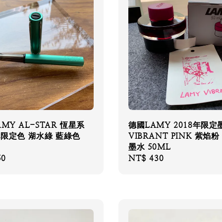
AMY AL-STAR 恆星系
德國LAMY 2018年限定
12限定色 湖水綠 藍綠色
VIBRANT PINK 紫焰粉
墨水 50ML
50
Regular
NT$ 430
price