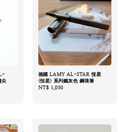
L-
德國 LAMY AL-STAR 恆星
鋼尖
(恒星) 系列鐵灰色 鋼珠筆
Regular
NT$ 1,050
price