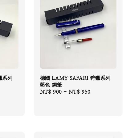
狩獵系列
德國 LAMY SAFARI 狩獵系列
藍色 鋼筆
Regular
NT$ 900
-
NT$ 950
price