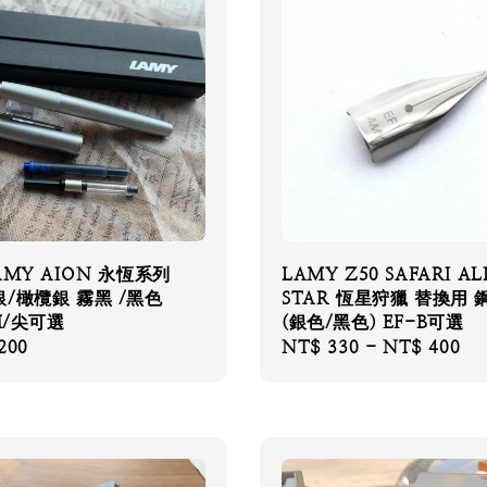
AMY AION 永恆系列
LAMY Z50 SAFARI AL
/橄欖銀 霧黑 /黑色
STAR 恆星狩獵 替換用 
M/尖可選
(銀色/黑色) EF-B可選
200
Regular
NT$ 330
-
NT$ 400
price