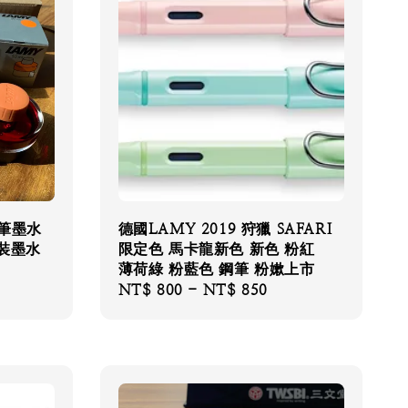
鋼筆墨水
德國LAMY 2019 狩獵 SAFARI
瓶裝墨水
限定色 馬卡龍新色 新色 粉紅
薄荷綠 粉藍色 鋼筆 粉嫰上市
Regular
NT$ 800
-
NT$ 850
price