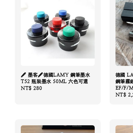
🖋 墨客🖋德國LAMY 鋼筆墨水
德國 L
T52 瓶裝墨水 50ML 六色可選
鋼筆霧銀
EF/F/
Regular
NT$ 280
Regular
NT$ 2,
price
price