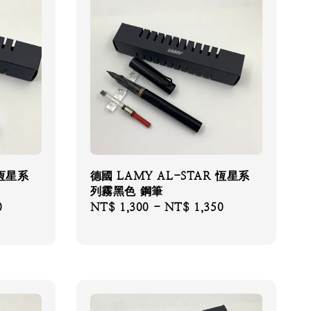
 恆星系
德國 LAMY AL-STAR 恆星系
列霧黑色 鋼筆
0
Regular
NT$ 1,300
-
NT$ 1,350
price