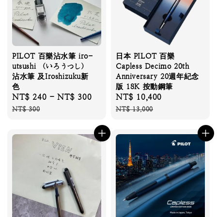
PILOT 百樂沾水筆 iro-
日本 PILOT 百樂
utsushi （いろうつし）
Capless Decimo 20th
沾水筆 及Iroshizuku新
Anniversary 20週年紀念
色
版 18K 按動鋼筆
Sale
NT$ 240
-
NT$ 300
Regular
Sale
NT$ 10,400
Regular
price
price
price
price
NT$ 300
NT$ 13,000