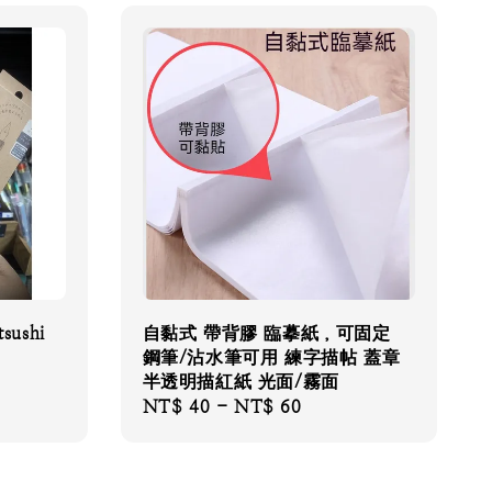
sushi
自黏式 帶背膠 臨摹紙，可固定
鋼筆/沾水筆可用 練字描帖 蓋章
半透明描紅紙 光面/霧面
Regular
NT$ 40
-
NT$ 60
price