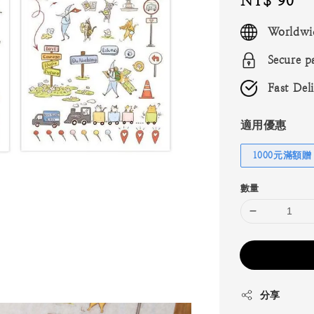
Regular
NT$ 90
price
Worldwi
Secure p
Fast Del
適用優惠
1000元滿額贈
數量
分享