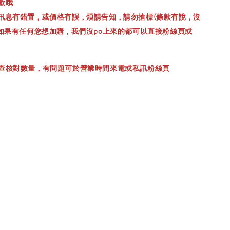
款哦
訊息有錯置，或價格有誤，煩請告知，請勿搶標(條款有說，沒
，如果有任何您想加購，我們沒po上來的都可以直接粉絲頁或
查核對數量，有問題可於營業時間來電或私訊粉絲頁