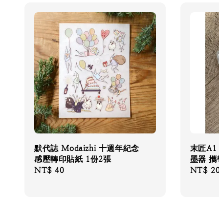
默代誌 Modaizhi 十週年紀念
末匠A1
感壓轉印貼紙 1份2張
墨器 
Regular
NT$ 40
Regular
NT$ 2
price
price