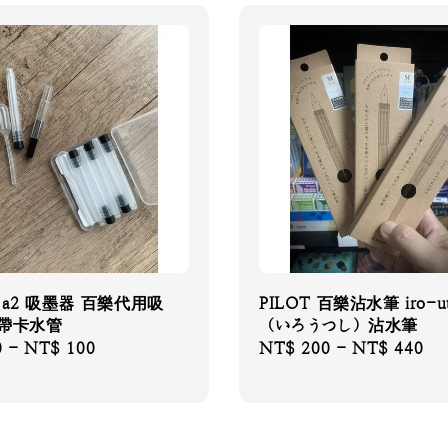
 a2 吸墨器 百樂代用吸
PILOT 百樂沾水筆 iro-ut
攜帶卡水管
（いろうつし）沾水筆
0
-
NT$ 100
Regular
NT$ 200
-
NT$ 440
price