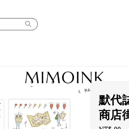
默代誌
商店