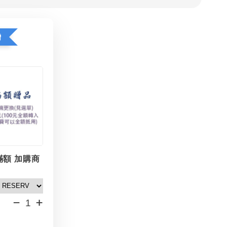
贈
滿額 加購商
-
+