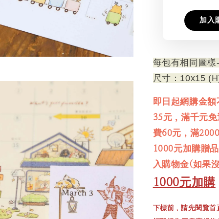
加入
每包有相同圖樣-
尺寸：10x15 (H
即日起網購金額
35元，滿千元
費60元，滿20
1000元加購贈
入購物金(如果
1000元加購
下標前，請先閱覽首