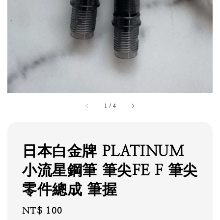
1
/
4
日本白金牌 PLATINUM
小流星鋼筆 筆尖FE F 筆尖
零件總成 筆握
Regular
NT$ 100