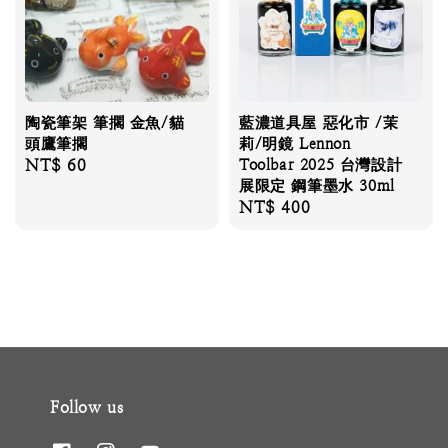
陶瓷筆架 筆擱 金魚/貓
藍濃道具屋 惡化市 /茉
頭鷹筆擱
莉/明鏡 Lennon
Regular
NT$ 60
Toolbar 2025 台灣設計
展限定 鋼筆墨水 30ml
price
Regular
NT$ 400
price
Follow us