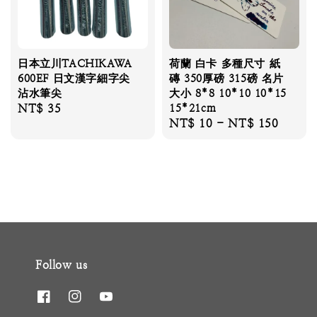
日本立川TACHIKAWA
荷蘭 白卡 多種尺寸 紙
600EF 日文漢字細字尖
磚 350厚磅 315磅 名片
沾水筆尖
大小 8*8 10*10 10*15
Regular
NT$ 35
15*21cm
Regular
NT$ 10
-
NT$ 150
price
price
Follow us