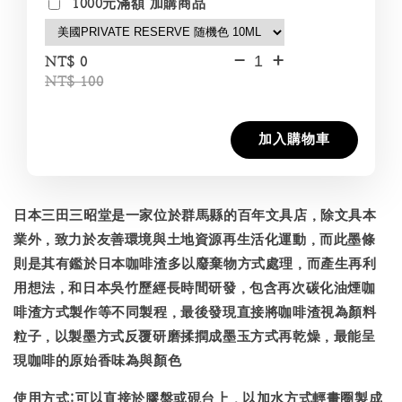
1000元滿額 加購商品
-
+
NT$ 0
NT$ 100
加入購物車
日本三田三昭堂是一家位於群馬縣的百年文具店，除文具本
業外，致力於友善環境與土地資源再生活化運動，而此墨條
則是其有鑑於日本咖啡渣多以廢棄物方式處理，而產生再利
用想法，和日本吳竹歷經長時間研發，包含再次碳化油煙咖
啡渣方式製作等不同製程，最後發現直接將咖啡渣視為顏料
粒子，以製墨方式反覆研磨揉撋成墨玉方式再乾燥，最能呈
現咖啡的原始香味為與顏色
使用方式:可以直接於膠盤或硯台上，以加水方式輕畫圈製成