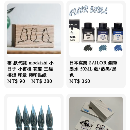
稱 默代誌 modaizhi 小
日本寫樂 SAILOR 鋼筆
日子 小窗植 花窗 三貓
墨水 50ML 藍/藍黑/黑
檯燈 印章 轉印貼紙
色
Regular
NT$ 90
-
NT$ 380
Regular
NT$ 360
price
price