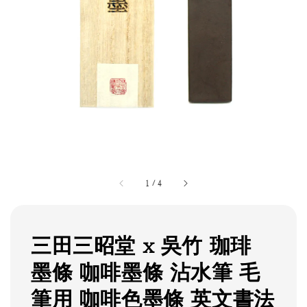
1
/
4
三田三昭堂 x 吳竹 珈琲
墨條 咖啡墨條 沾水筆 毛
筆用 咖啡色墨條 英文書法