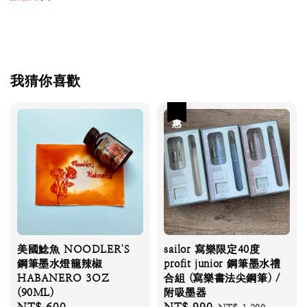
我猜你喜歡
優惠
美國鯰魚 NOODLER'S
sailor 寫樂限定40度
鋼筆墨水燈籠辣椒
profit junior 鋼筆墨水禮
HABANERO 3OZ
合組 (寫樂書法尖鋼筆) /
(90ML)
附吸墨器