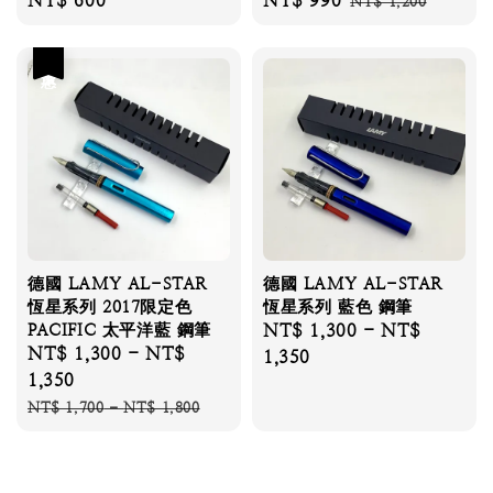
Regular
NT$ 600
Sale
NT$ 990
Regular
NT$ 1,200
price
price
price
優惠
德國 LAMY AL-STAR
德國 LAMY AL-STAR
恆星系列 2017限定色
恆星系列 藍色 鋼筆
PACIFIC 太平洋藍 鋼筆
Regular
NT$ 1,300
-
NT$
Sale
NT$ 1,300
-
NT$
price
1,350
price
1,350
Regular
NT$ 1,700
-
NT$ 1,800
price