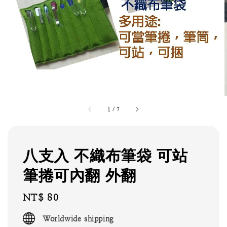
1
/
7
八支入 不織布筆袋 可站
筆捲可內翻 外翻
Regular
NT$ 80
price
Worldwide shipping