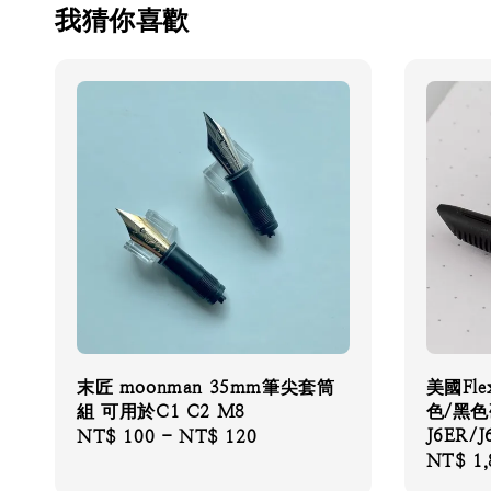
我猜你喜歡
末匠 moonman 35mm筆尖套筒
美國Fle
組 可用於C1 C2 M8
色/黑
J6ER/J
Regular
NT$ 100
-
NT$ 120
Regular
NT$ 1,
price
price