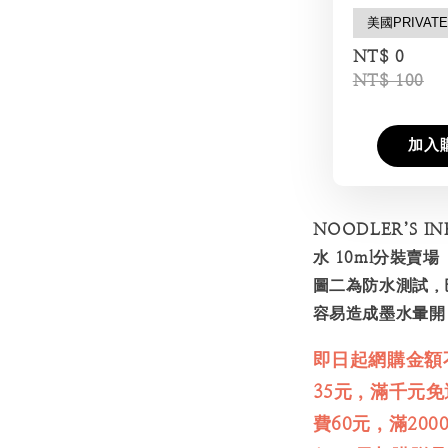
NT$ 0
NT$ 100
加入
NOODLER’S I
水 10ml分裝賣場
圖二為防水測試，
容易造成墨水暈開
即日起網購金額
35元，滿千元
費60元，滿20