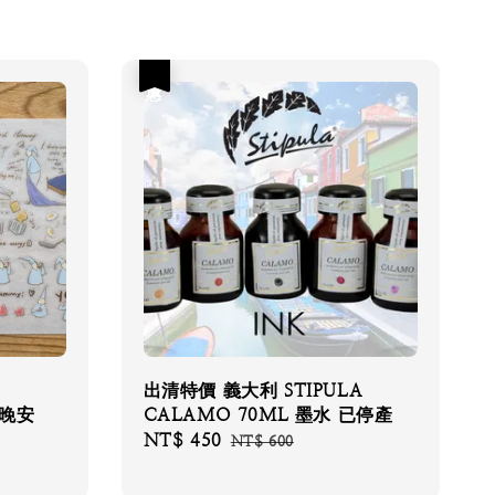
優惠
出清特價 義大利 STIPULA
、晚安
CALAMO 70ML 墨水 已停產
Sale
NT$ 450
Regular
NT$ 600
price
price