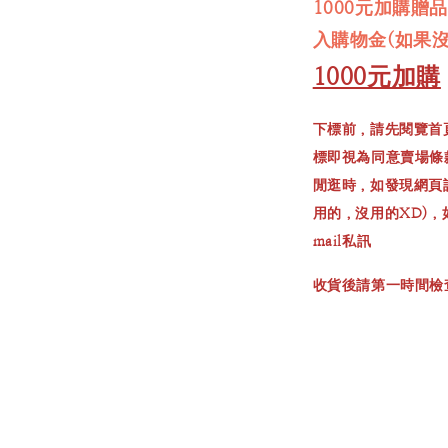
1000元加購贈
入購物金(如果
1000元加購
下標前，請先閱覽首
標即視為同意賣場條
閒逛時，如發現網頁
用的，沒用的XD)
mail私訊
收貨後請第一時間檢