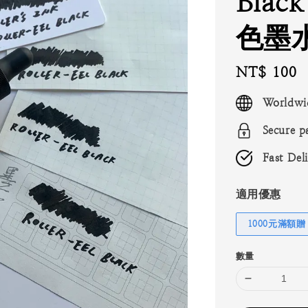
Bla
色墨水
Regular
NT$ 100
price
Worldwi
Secure p
Fast Del
適用優惠
1000元滿額贈
數量