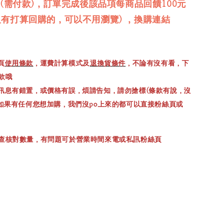
品(需付款)，訂單完成後該品項每商品回饋100元
沒有打算回購的，可以不用瀏覽) ，換購連結
頁
使用條款
，運費計算模式及
退換貨條件
，不論有沒有看，下
款哦
訊息有錯置，或價格有誤，煩請告知，請勿搶標(條款有說，沒
，如果有任何您想加購，我們沒po上來的都可以直接粉絲頁或
查核對數量，有問題可於營業時間來電或私訊粉絲頁