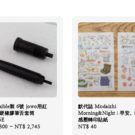
xible製 6號 jowo用紅
默代誌 Modaizhi
色硬橡膠筆舌套筒
Morning&Night；早安
6E
感壓轉印貼紙
800
-
NT$ 2,745
Regular
NT$ 40
price