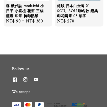
稱 默代誌 modaizhi 小
絕版 日本白金牌 X
日子 小窗植 花窗 三貓
SOU。SOU 聯名款 經典
檯燈 印章 轉印貼紙
印花鋼筆 03 細字
Regular
NT$ 90
-
NT$ 380
Regular
NT$ 270
price
price
Follow us
We accept