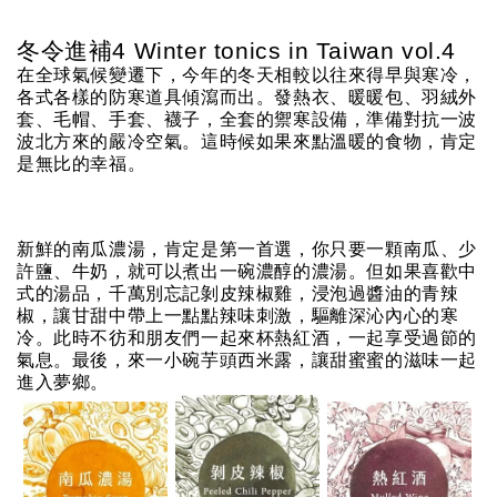
冬令進補4 Winter tonics in Taiwan vol.4
在全球氣候變遷下，今年的冬天相較以往來得早與寒冷，
各式各樣的防寒道具傾瀉而出。發熱衣、暖暖包、羽絨外
套、毛帽、手套、襪子，全套的禦寒設備，準備對抗一波
波北方來的嚴冷空氣。這時候如果來點溫暖的食物，肯定
是無比的幸福。
新鮮的南瓜濃湯，肯定是第一首選，你只要一顆南瓜、少
許鹽、牛奶，就可以煮出一碗濃醇的濃湯。但如果喜歡中
式的湯品，千萬別忘記剝皮辣椒雞，浸泡過醬油的青辣
椒，讓甘甜中帶上一點點辣味刺激，驅離深沁內心的寒
冷。此時不彷和朋友們一起來杯熱紅酒，一起享受過節的
氣息。最後，來一小碗芋頭西米露，讓甜蜜蜜的滋味一起
進入夢鄉。 