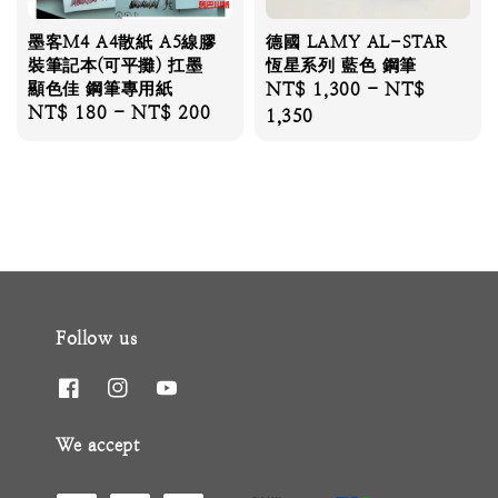
墨客M4 A4散紙 A5線膠
德國 LAMY AL-STAR
裝筆記本(可平攤) 扛墨
恆星系列 藍色 鋼筆
顯色佳 鋼筆專用紙
Regular
NT$ 1,300
-
NT$
Regular
NT$ 180
-
NT$ 200
price
1,350
price
Follow us
We accept