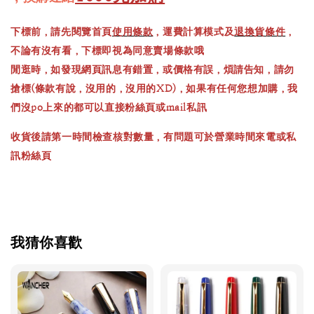
下標前，請先閱覽首頁
使用條款
，運費計算模式及
退換貨條件
，
不論有沒有看，下標即視為同意賣場條款哦
閒逛時，如發現網頁訊息有錯置，或價格有誤，煩請告知，請勿
搶標(條款有說，沒用的，沒用的XD)，如果有任何您想加購，我
們沒po上來的都可以直接粉絲頁或mail私訊
收貨後請第一時間檢查核對數量，有問題可於營業時間來電或私
訊粉絲頁
我猜你喜歡