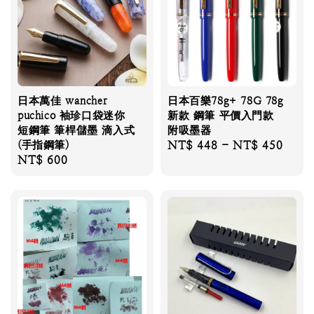
日本萬佳 wancher
日本百樂78g+ 78G 78g
puchico 袖珍口袋迷你
新款 鋼筆 平價入門款
短鋼筆 筆桿儲墨 滴入式
附吸墨器
(手指鋼筆)
Regular
NT$ 448
-
NT$ 450
Regular
NT$ 600
price
price