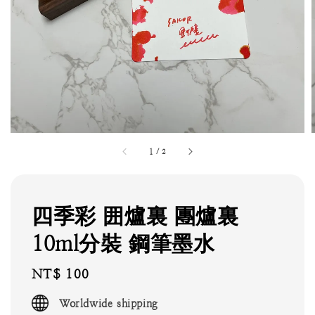
1
/
2
四季彩 囲爐裏 團爐裏
10ml分裝 鋼筆墨水
Regular
NT$ 100
price
Worldwide shipping