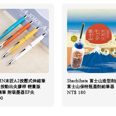
HN末匠A2按壓式伸縮筆
Shachihata 富士山造型
 按動出尖膠桿 輕量版
富士山保特瓶蓋削鉛筆器
筆 附吸墨器EF尖
Regular
NT$ 180
00
price