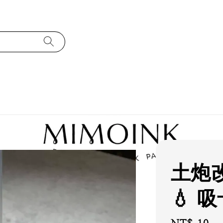
土炮改
💧 