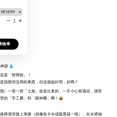
-
+
購物車
神器 
這是「智商稅」！
是指那些沒用的東西，但這個超好用，好嗎？
我）一剪一剪「土炮」改造出來的，一不小心剪過頭，滴管
苦的「手工費」和「眼神費」啊！
接將滴管接上筆握（就像裝卡水或吸墨器一樣），在水裡抽