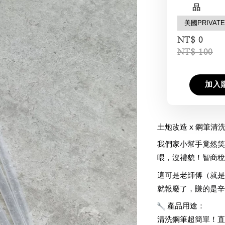
品
NT$ 0
NT$ 100
加入
土炮改造 x 鋼筆清洗
我們家小幫手竟然笑
喂，沒禮貌！智商稅
這可是老師傅（就是
就報廢了，賺的是辛
 產品用途：
清洗鋼筆超簡單！直