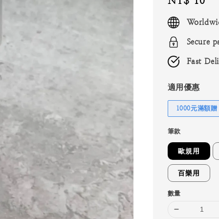
Regular
NT$ 10
price
Worldwi
Secure p
Fast Del
適用優惠
1000元滿額贈
筆款
歐規用
百樂用
數量