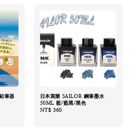
削鉛筆器
日本寫樂 SAILOR 鋼筆墨水
50ML 藍/藍黑/黑色
Regular
NT$ 360
price