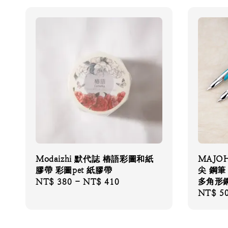
Modaizhi 默代誌 樁語彩圖和紙
MAJO
膠帶 彩圖pet 紙膠帶
尖 鋼筆
多角形鋼
Regular
NT$ 380
-
NT$ 410
Regular
NT$ 5
price
price