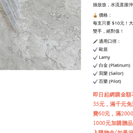
抽放放，水流直接沖
 價格：
每支只要 $10元
雙手，絕對值！
 適用口徑：
 歐規
 Lamy
 白金 (Platinum)
 寫樂 (Sailor)
 百樂 (Pilot)
即日起網購金額
35元，滿千元
費60元，滿20
1000元加購贈
入購物金(如果