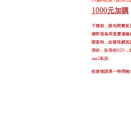
1000元加購
下標前，請先閱覽首
標即視為同意賣場條
閒逛時，如發現網頁
用的，沒用的XD)
mail私訊
收貨後請第一時間檢