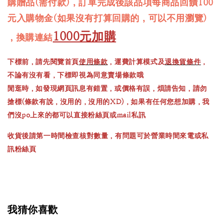
購贈品(需付款)，訂單完成後該品項每商品回饋100
元入購物金(如果沒有打算回購的，可以不用瀏覽)
1000元加購
，換購連結
下標前，請先閱覽首頁
使用條款
，運費計算模式及
退換貨條件
，
不論有沒有看，下標即視為同意賣場條款哦
閒逛時，如發現網頁訊息有錯置，或價格有誤，煩請告知，請勿
搶標(條款有說，沒用的，沒用的XD)，如果有任何您想加購，我
們沒po上來的都可以直接粉絲頁或mail私訊
收貨後請第一時間檢查核對數量，有問題可於營業時間來電或私
訊粉絲頁
我猜你喜歡