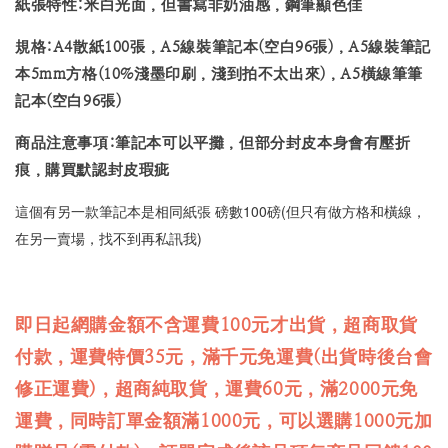
紙張特性:米白光面，但書寫非奶油感，鋼筆顯色佳
規格:A4散紙100張，A5線裝筆記本(空白96張)，A5線裝筆記
本5mm方格(10%淺墨印刷，淺到拍不太出來)，A5橫線筆筆
記本(空白96張)
商品注意事項:筆記本可以平攤，但部分封皮本身會有壓折
痕，購買默認封皮瑕疵
這個有另一款筆記本是相同紙張 磅數100磅(但只有做方格和橫線，
在另一賣場，找不到再私訊我)
即日起網購金額不含運費100元才出貨，超商取貨
付款，運費特價35元，滿千元免運費(出貨時後台會
修正運費)，超商純取貨，運費60元，滿2000元免
運費，同時訂單金額滿1000元，可以選購1000元加