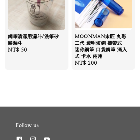
鋼筆清潔用漏斗/洗筆矽
MOONMAN末匠 丸彩
膠漏斗
二代 透明短鋼 攜帶式
Regular
NT$ 50
迷你鋼筆 口袋鋼筆 滴入
式 卡水 兩用
price
Regular
NT$ 200
price
Follow us