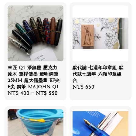
末匠 Q1 淨無塵 壓克力
默代誌 七週年印章組 默
原木 筆桿儲墨 透明鋼筆
代誌七週年 六顆印章組
35MM 超大儲墨量 EF尖
合
F尖 鋼筆 MAJOHN Q1
Regular
NT$ 650
Regular
NT$ 400
-
NT$ 550
price
price