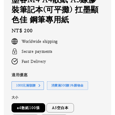
裝筆記本(可平攤) 扛墨顯
色佳 鋼筆專用紙
Regular
NT$ 200
price
Worldwide shipping
Secure payments
Fast Delivery
適用優惠
1000元滿額贈
消費滿500贈1%購物金
大小
a4散紙100張
A5空白本