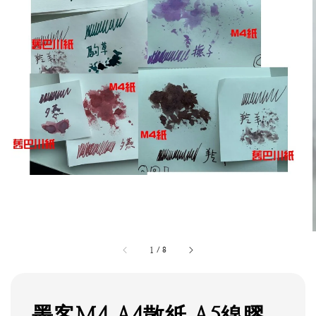
1
/
8
墨客M4 A4散紙 A5線膠