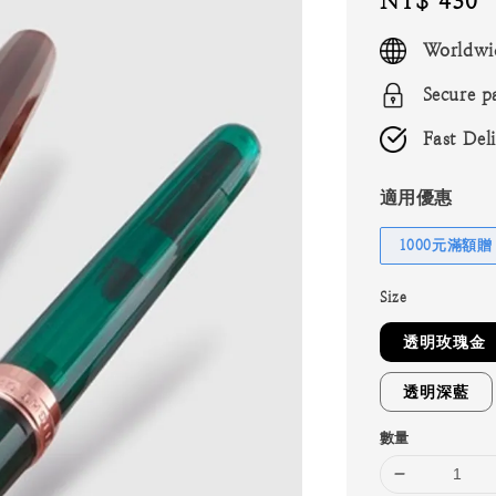
Regular
NT$ 430
price
Worldwi
Secure p
Fast Del
適用優惠
1000元滿額贈
Size
透明玫瑰金
透明深藍
數量