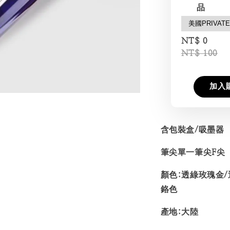
品
NT$ 0
NT$ 100
加入
含包裝盒/吸墨器
筆尖單一筆尖F尖
顏色:透綠玫瑰金
鉻色
產地:大陸