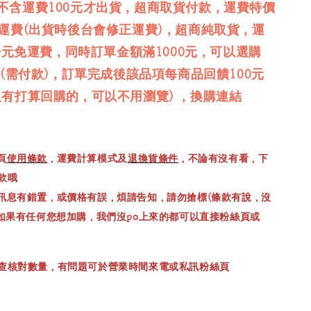
不含運費100元才出貨，超商取貨付款，運費特價
免運費(出貨時後台會修正運費)，超商純取貨，運
00元免運費，同時訂單金額滿1000元，可以選購
品(需付款)，訂單完成後該品項每商品回饋100元
沒有打算回購的，可以不用瀏覽) ，換購連結
頁
使用條款
，運費計算模式及
退換貨條件
，不論有沒有看，下
款哦
訊息有錯置，或價格有誤，煩請告知，請勿搶標(條款有說，沒
，如果有任何您想加購，我們沒po上來的都可以直接粉絲頁或
查核對數量，有問題可於營業時間來電或私訊粉絲頁