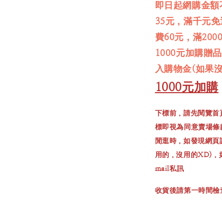
即日起網購金額
35元，滿千元
費60元，滿20
1000元加購贈
入購物金(如果
1000元加購
下標前，請先閱覽首
標即視為同意賣場條
閒逛時，如發現網頁
用的，沒用的XD)
mail私訊
收貨後請第一時間檢