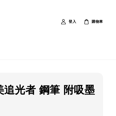
登入
購物車
美追光者 鋼筆 附吸墨