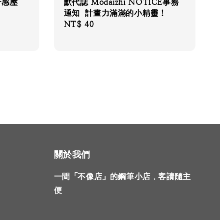
花-感壓
默代誌 Modaizhi NOTICE事務
通知 計畫力滿滿的小精靈！
Regular
NT$ 40
price
關於我們
一間「不像店」的鋼筆小店，客請隨主
便