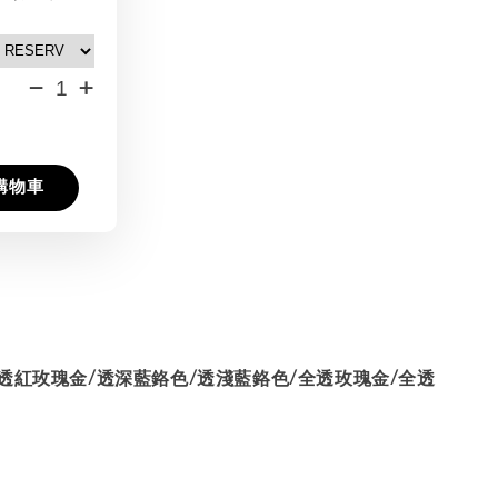
-
+
購物車
/透紅玫瑰金/透深藍鉻色/透淺藍鉻色/全透玫瑰金/全透