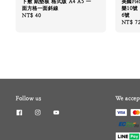
下敷 紙墊板 格式版 A4 A5 一
美國Flex
面方格一面斜線
樂10號
6號
Regular
NT$ 40
Regular
NT$ 7
price
price
Follow us
We accep