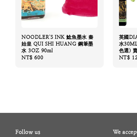
NOODLER'S INK 鯰魚墨水 秦
英國DI
始皇 QUI SHI HUANG 鋼筆墨
水30M
水 3OZ 90ml
色選) 
Regular
NT$ 600
Regular
NT$ 1
price
price
Follow us
We accep