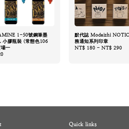
AMINE 1-50號鋼筆墨
默代誌 Modaizhi NOTI
L 小膠瓶裝 (常態色106
務通知系列印章
賣場一
Regular
NT$ 180
-
NT$ 290
20
price
t
Quick links