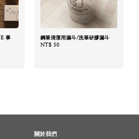
CE 事
鋼筆清潔用漏斗/洗筆矽膠漏斗
Regular
NT$ 50
price
關於我們