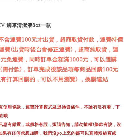
V 鋼筆清潔液8oz一瓶
不含運費100元才出貨，超商取貨付款，運費特價
免運費(出貨時後台會修正運費)，超商純取貨，運
00元免運費，同時訂單金額滿1000元，可以選購
品(需付款)，訂單完成後該品項每商品回饋100元
沒有打算回購的，可以不用瀏覽) ，換購連結
頁
使用條款
，運費計算模式及
退換貨條件
，不論有沒有看，下
款哦
訊息有錯置，或價格有誤，煩請告知，請勿搶標(條款有說，沒
，如果有任何您想加購，我們沒po上來的都可以直接粉絲頁或