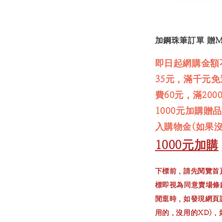
加鋼珠筆訂單 贈M
即日起網購金額
35元，滿千元
費60元，滿20
1000元加購贈
入購物金(如果
1000元加購
下標前，請先閱覽首
標即視為同意賣場條
閒逛時，如發現網頁
用的，沒用的XD)