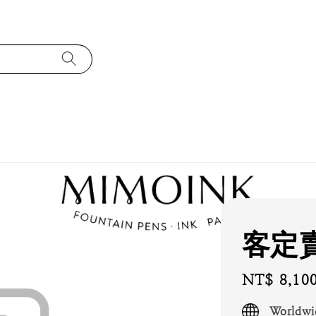
客定
Regular
NT$ 8,10
price
Worldwi