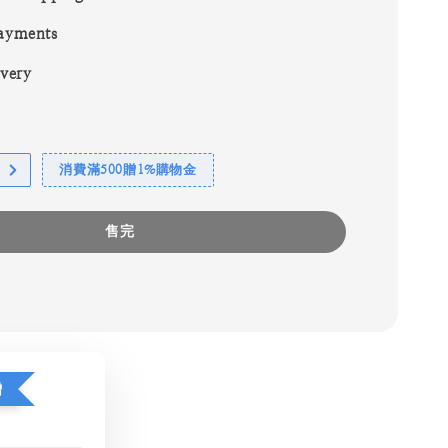
ayments
ivery
消費滿500贈1%購物金
售完
贈