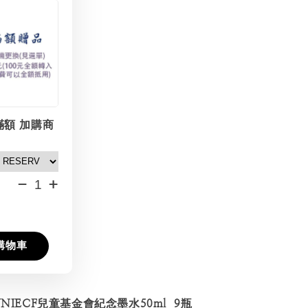
滿額 加購商
-
+
購物車
UNIECF兒童基金會紀念墨水50ml 9瓶