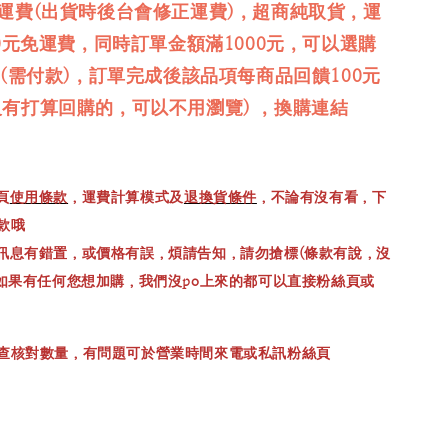
免運費(出貨時後台會修正運費)，超商純取貨，運
00元免運費，同時訂單金額滿1000元，可以選購
品(需付款)，訂單完成後該品項每商品回饋100元
沒有打算回購的，可以不用瀏覽) ，換購連結
頁
使用條款
，運費計算模式及
退換貨條件
，不論有沒有看，下
款哦
訊息有錯置，或價格有誤，煩請告知，請勿搶標(條款有說，沒
，如果有任何您想加購，我們沒po上來的都可以直接粉絲頁或
查核對數量，有問題可於營業時間來電或私訊粉絲頁