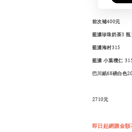
前次補400元
藍濃珍珠奶茶3 瓶1
藍濃海村315
藍濃 小葉欖仁 31
巴川紙68磅白色20
2710元
即日起網購金額