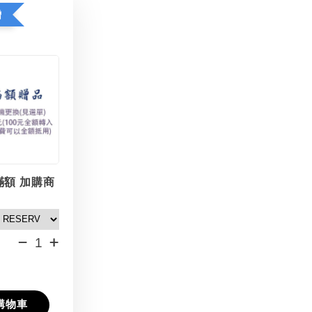
贈
滿額 加購商
-
+
購物車