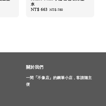
水
Sale
NT$ 663
Regular
NT$ 780
price
price
關於我們
一間「不像店」的鋼筆小店，客請隨主
便