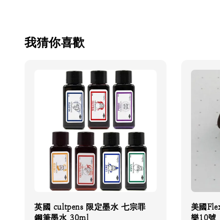
我猜你喜歡
英國 cultpens 限定墨水 七宗罪
美國Flex
鋼筆墨水 30ml
樂10號