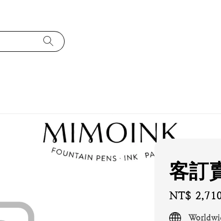
客訂
Regular
NT$ 2,71
price
Worldwi