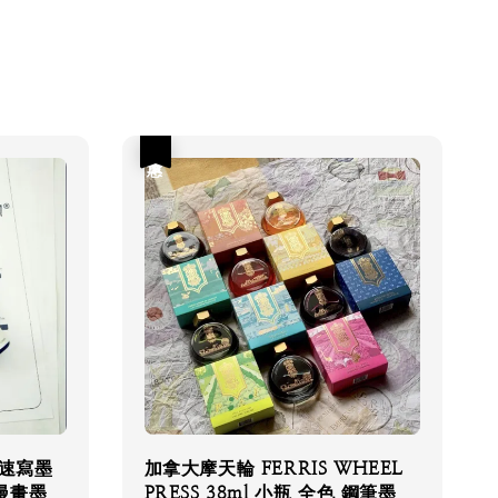
優惠
r 速寫墨
加拿大摩天輪 FERRIS WHEEL
 漫畫墨
PRESS 38ml 小瓶 全色 鋼筆墨