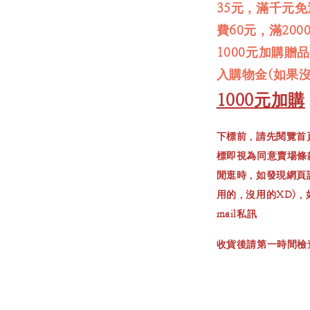
35元，滿千元
費60元，滿20
1000元加購贈
入購物金(如果
1000元加購
下標前，請先閱覽首
標即視為同意賣場條
閒逛時，如發現網頁
用的，沒用的XD)
mail私訊
收貨後請第一時間檢