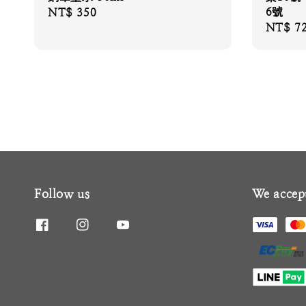
6號
Regular
NT$ 350
Regular
NT$ 7
price
price
Follow us
We accep