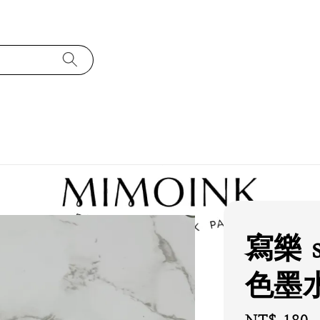
寫樂 s
色墨