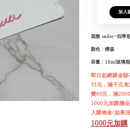
加入
寫樂 sailor-
顏色：櫻森
容量：10ml玻璃
即日起網購金額
35元，滿千元
費60元，滿20
1000元加購贈
入購物金(如果
1000元加購