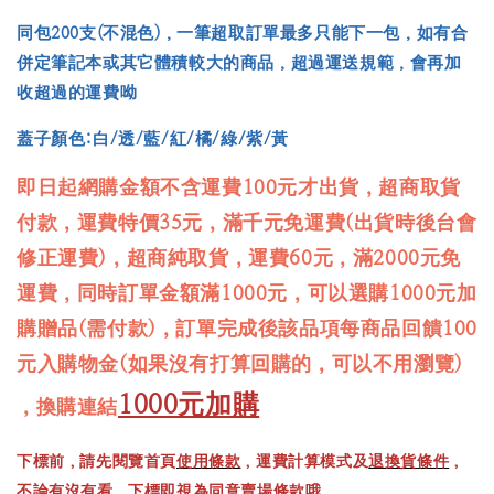
同包200支(不混色)，一筆超取訂單最多只能下一包，如有合
併定筆記本或其它體積較大的商品，超過運送規範，會再加
收超過的運費呦
蓋子顏色:白/透/藍/紅/橘/綠/紫/黃
即日起網購金額不含運費100元才出貨，超商取貨
付款，運費特價35元，滿千元免運費(出貨時後台會
修正運費)，超商純取貨，運費60元，滿2000元免
運費，同時訂單金額滿1000元，可以選購1000元加
購贈品(需付款)，訂單完成後該品項每商品回饋100
元入購物金(如果沒有打算回購的，可以不用瀏覽)
1000元加購
，換購連結
下標前，請先閱覽首頁
使用條款
，運費計算模式及
退換貨條件
，
不論有沒有看，下標即視為同意賣場條款哦