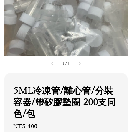
1
/
1
5ML冷凍管/離心管/分裝
容器/帶矽膠墊圈 200支同
色/包
Regular
NT$ 400