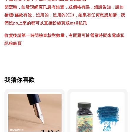
閒逛時，如發現網頁訊息有錯置，或價格有誤，煩請告知，請勿
搶標(條款有說，沒用的，沒用的XD)，如果有任何您想加購，我
們沒po上來的都可以直接粉絲頁或mail私訊
收貨後請第一時間檢查核對數量，有問題可於營業時間來電或私
訊粉絲頁
我猜你喜歡