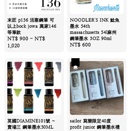
末匠 p136 活塞鋼筆 可
NOODLER'S INK 鯰魚
以上bock jowa 萬家146
墨水 54th
等筆款
massachusetts 54l麻州
Regular
NT$ 900
-
NT$
鋼筆墨水 3OZ 90ml
Regular
NT$ 600
price
1,020
price
優惠
英國DIAMINE101號 ~
sailor 寫樂限定40度
賣場三 鋼筆墨水30ML
profit junior 鋼筆墨水禮