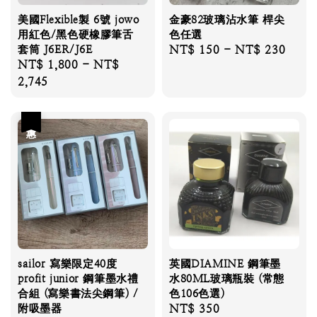
美國Flexible製 6號 jowo
金豪82玻璃沾水筆 桿尖
用紅色/黑色硬橡膠筆舌
色任選
套筒 J6ER/J6E
Regular
NT$ 150
-
NT$ 230
Regular
NT$ 1,800
-
NT$
price
price
2,745
優惠
sailor 寫樂限定40度
英國DIAMINE 鋼筆墨
profit junior 鋼筆墨水禮
水80ML玻璃瓶裝 (常態
合組 (寫樂書法尖鋼筆) /
色106色選)
附吸墨器
Regular
NT$ 350