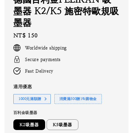
墨器 K2/K5 施密特歐規吸
墨器
Regular
NT$ 150
price
Worldwide shipping
Secure payments
Fast Delivery
適用優惠
1000元滿額贈
消費滿500贈1%購物金
百利金吸墨器
K2吸墨器
K5吸墨器