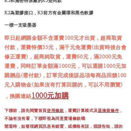
K5和施密特原廠的K5是同款
K2為塑膠接口，K5前方有金屬環和黑色軟膠
一標一支吸墨器
即日起網購金額不含運費100元才出貨，超商取貨
付款，運費特價35元，滿千元免運費(出貨時後台會
修正運費)，超商純取貨，運費60元，滿2000元免
運費，同時訂單金額滿1000元，可以選購1000元加
購贈品(需付款)，訂單完成後該品項每商品回饋100
元入購物金(如果沒有打算回購的，可以不用瀏覽)
1000元加購
，換購連結
下標前，請先閱覽首頁
使用條款
，運費計算模式及
退換貨條件
，
不論有沒有看，下標即視為同意賣場條款哦
閒逛時，如發現網頁訊息有錯置，或價格有誤，煩請告知，請勿