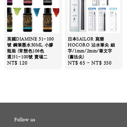
英國DIAMINE 51-100
日本SAILOR 寫樂
號 鋼筆墨水30ML 小膠
HOCORO 沾水筆尖 細
瓶裝 (常態色106色
字/1mm/2mm/筆文字
選)51-100號 賣場二
(書法尖)
Regular
NT$ 120
Regular
NT$ 65
-
NT$ 350
price
price
Follow us