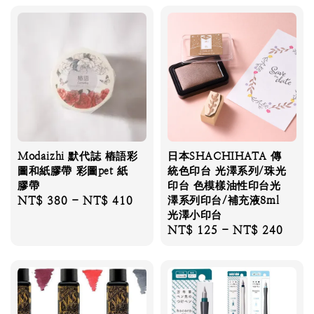
Modaizhi 默代誌 樁語彩
日本SHACHIHATA 傳
圖和紙膠帶 彩圖pet 紙
統色印台 光澤系列/珠光
膠帶
印台 色模樣油性印台光
Regular
NT$ 380
-
NT$ 410
澤系列印台/補充液8ml
光澤小印台
price
Regular
NT$ 125
-
NT$ 240
price