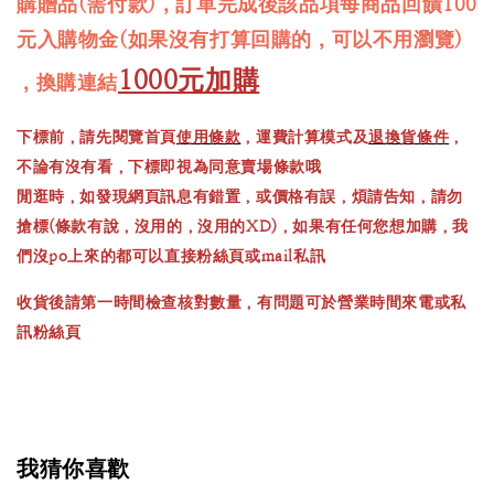
購贈品(需付款)，訂單完成後該品項每商品回饋100
元入購物金(如果沒有打算回購的，可以不用瀏覽)
1000元加購
，換購連結
下標前，請先閱覽首頁
使用條款
，運費計算模式及
退換貨條件
，
不論有沒有看，下標即視為同意賣場條款哦
閒逛時，如發現網頁訊息有錯置，或價格有誤，煩請告知，請勿
搶標(條款有說，沒用的，沒用的XD)，如果有任何您想加購，我
們沒po上來的都可以直接粉絲頁或mail私訊
收貨後請第一時間檢查核對數量，有問題可於營業時間來電或私
訊粉絲頁
我猜你喜歡