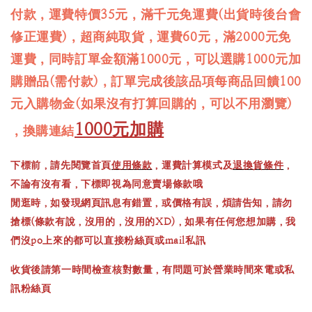
付款，運費特價35元，滿千元免運費(出貨時後台會
修正運費)，超商純取貨，運費60元，滿2000元免
運費，同時訂單金額滿1000元，可以選購1000元加
購贈品(需付款)，訂單完成後該品項每商品回饋100
元入購物金(如果沒有打算回購的，可以不用瀏覽)
1000元加購
，換購連結
下標前，請先閱覽首頁
使用條款
，運費計算模式及
退換貨條件
，
不論有沒有看，下標即視為同意賣場條款哦
閒逛時，如發現網頁訊息有錯置，或價格有誤，煩請告知，請勿
搶標(條款有說，沒用的，沒用的XD)，如果有任何您想加購，我
們沒po上來的都可以直接粉絲頁或mail私訊
收貨後請第一時間檢查核對數量，有問題可於營業時間來電或私
訊粉絲頁