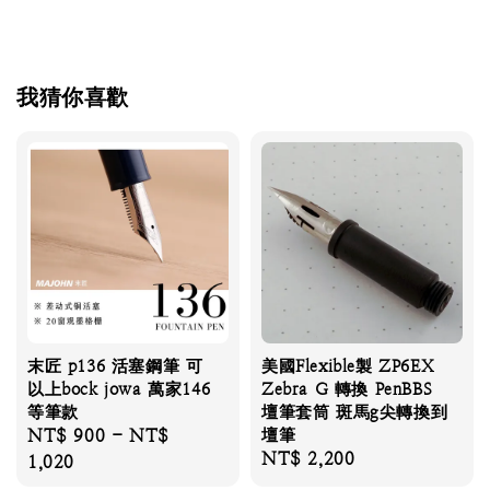
我猜你喜歡
末匠 p136 活塞鋼筆 可
美國Flexible製 ZP6EX
以上bock jowa 萬家146
Zebra G 轉換 PenBBS
等筆款
壇筆套筒 斑馬g尖轉換到
Regular
NT$ 900
-
NT$
壇筆
Regular
NT$ 2,200
price
1,020
price