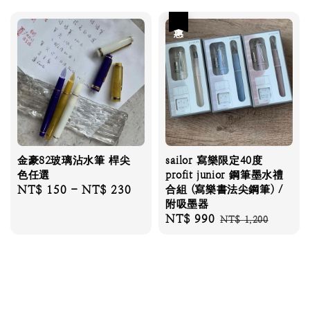
優惠
金豪82玻璃沾水筆 桿尖
sailor 寫樂限定40度
色任選
profit junior 鋼筆墨水禮
Regular
NT$ 150
-
NT$ 230
合組 (寫樂書法尖鋼筆) /
附吸墨器
price
Sale
NT$ 990
Regular
NT$ 1,200
price
price