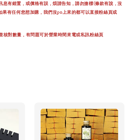
訊息有錯置，或價格有誤，煩請告知，請勿搶標(條款有說，沒
，如果有任何您想加購，我們沒po上來的都可以直接粉絲頁或
查核對數量，有問題可於營業時間來電或私訊粉絲頁