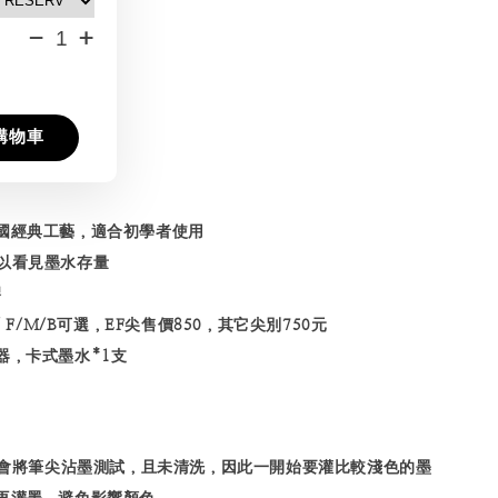
-
+
購物車
德國經典工藝，適合初學者使用
可以看見墨水存量
膠
/ F/M/B可選，EF尖售價850，其它尖別750元
器，卡式墨水*1支
會將筆尖沾墨測試，且未清洗，因此一開始要灌比較淺色的墨
再灌墨，避免影響顏色。