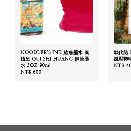
NOODLER'S INK 鯰魚墨水 秦
默代誌 
始皇 QUI SHI HUANG 鋼筆墨
感壓轉印
水 3OZ 90ml
Regular
NT$ 4
Regular
NT$ 600
price
price