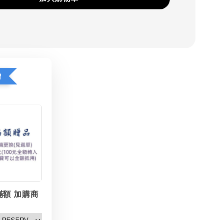
贈
滿額 加購商