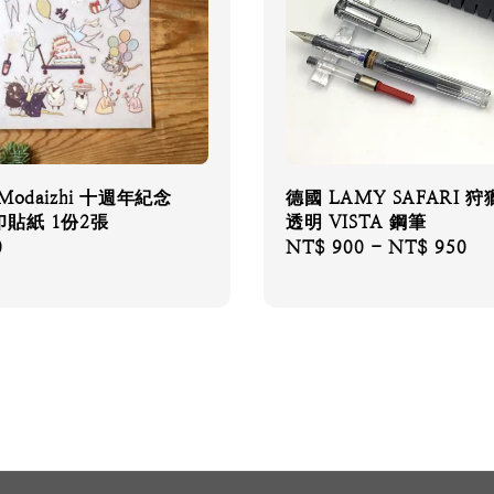
Modaizhi 十週年紀念
德國 LAMY SAFARI 
貼紙 1份2張
透明 VISTA 鋼筆
0
Regular
NT$ 900
-
NT$ 950
price