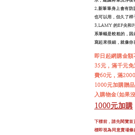
2.新筆筆身上會有
也可以用，但久了桿
3.LAMY 的EF
系筆幅是較粗的，因
寫起來很細，就像你
即日起網購金額
35元，滿千元
費60元，滿20
1000元加購贈
入購物金(如果
1000元加購
下標前，請先閱覽首
標即視為同意賣場條