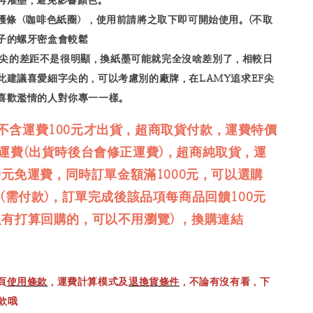
防護條（咖啡色紙圈），使用前請將之取下即可開始使用。(不取
子的螺牙密盒會較鬆
尖和F尖的差距不是很明顯，換紙墨可能就完全沒啥差別了，相較日
此建議喜愛細字尖的，可以考慮別的廠牌，在LAMY追求EF尖
喜歡濫情的人對你專一一樣。
不含運費100元才出貨，超商取貨付款，運費特價
免運費(出貨時後台會修正運費)，超商純取貨，運
00元免運費，同時訂單金額滿1000元，可以選購
品(需付款)，訂單完成後該品項每商品回饋100元
沒有打算回購的，可以不用瀏覽) ，換購連結
頁
使用條款
，運費計算模式及
退換貨條件
，不論有沒有看，下
款哦