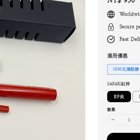
Regular
NT$ 950
price
Worldwi
Secure p
Fast Del
適用優惠
1000元滿額贈
SAFARI紅桿
EF尖
數量