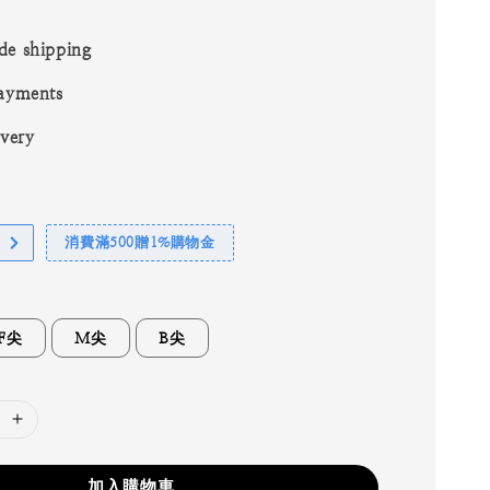
de shipping
ayments
ivery
消費滿500贈1%購物金
F尖
M尖
B尖
加入購物車