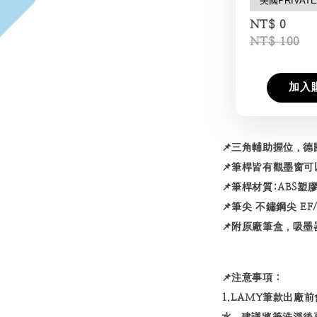
NT$ 0
NT$ 100
加入
📌三角輔助握位，
📌筆桿皆有觀墨窗
📌筆桿材質:ABS塑
📌筆尖 不鏽鋼尖 EF
📌附原廠筆盒，吸墨
📌注意事項：
1.
LAMY
筆款出廠前
水，建議將筆洗淨後