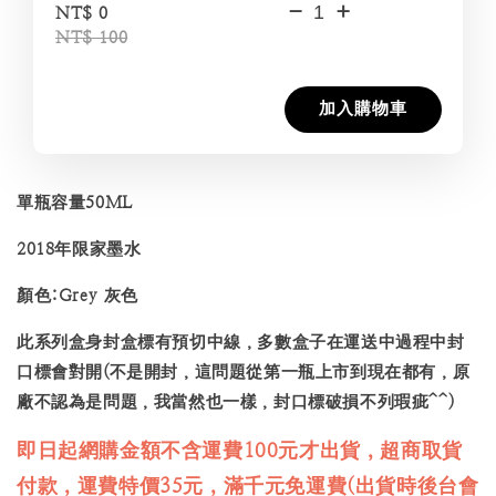
-
+
NT$ 0
NT$ 100
加入購物車
單瓶容量50ML
2018年限家墨水
顏色:Grey 灰色
此系列盒身封盒標有預切中線，多數盒子在運送中過程中封
口標會對開(不是開封，這問題從第一瓶上市到現在都有，原
廠不認為是問題，我當然也一樣，封口標破損不列瑕疵^^)
即日起網購金額不含運費100元才出貨，超商取貨
付款，運費特價35元，滿千元免運費(出貨時後台會