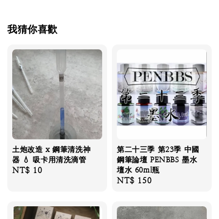
我猜你喜歡
土炮改造 x 鋼筆清洗神
第二十三季 第23季 中國
器 💧 吸卡用清洗滴管
鋼筆論壇 PENBBS 墨水
Regular
NT$ 10
壇水 60ml瓶
Regular
NT$ 150
price
price