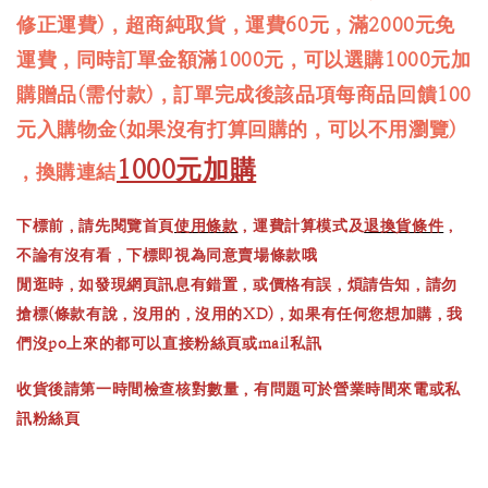
修正運費)，超商純取貨，運費60元，滿2000元免
運費，同時訂單金額滿1000元，可以選購1000元加
購贈品(需付款)，訂單完成後該品項每商品回饋100
元入購物金(如果沒有打算回購的，可以不用瀏覽)
1000元加購
，換購連結
下標前，請先閱覽首頁
使用條款
，運費計算模式及
退換貨條件
，
不論有沒有看，下標即視為同意賣場條款哦
閒逛時，如發現網頁訊息有錯置，或價格有誤，煩請告知，請勿
搶標(條款有說，沒用的，沒用的XD)，如果有任何您想加購，我
們沒po上來的都可以直接粉絲頁或mail私訊
收貨後請第一時間檢查核對數量，有問題可於營業時間來電或私
訊粉絲頁