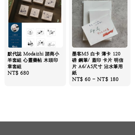
默代誌 Modaizhi 諮商小
墨客M5 白卡 薄卡 120
羊套組 心靈藥帖 木頭印
磅 鋼筆/ 蓋印 卡片 明信
章套組
片 A6/A5尺寸 沾水筆用
Regular
NT$ 680
紙
Regular
NT$ 60
-
NT$ 180
price
price