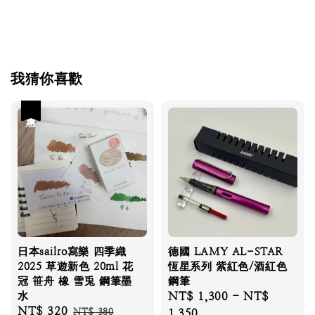
我猜你喜歡
優惠
日本sailro寫樂 四季織
德國 LAMY AL-STAR
2025 草遊新色 20ml 花
恆星系列 紫紅色/酒紅色
冠 笹舟 橡 雪兎 鋼筆墨
鋼筆
水
Regular
NT$ 1,300
-
NT$
Sale
NT$ 320
Regular
NT$ 380
price
1,350