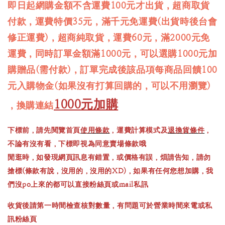
即日起網購金額不含運費100元才出貨，超商取貨
付款，運費特價35元，滿千元免運費(出貨時後台會
修正運費)，超商純取貨，運費60元，滿2000元免
運費，同時訂單金額滿1000元，可以選購1000元加
購贈品(需付款)，訂單完成後該品項每商品回饋100
元入購物金(如果沒有打算回購的，可以不用瀏覽)
1000元加購
，換購連結
下標前，請先閱覽首頁
使用條款
，運費計算模式及
退換貨條件
，
不論有沒有看，下標即視為同意賣場條款哦
閒逛時，如發現網頁訊息有錯置，或價格有誤，煩請告知，請勿
搶標(條款有說，沒用的，沒用的XD)，如果有任何您想加購，我
們沒po上來的都可以直接粉絲頁或mail私訊
收貨後請第一時間檢查核對數量，有問題可於營業時間來電或私
訊粉絲頁