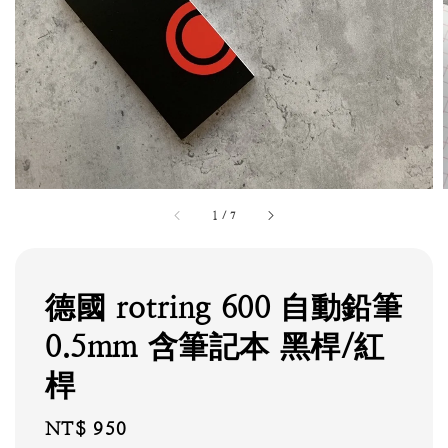
1
/
7
德國 rotring 600 自動鉛筆
0.5mm 含筆記本 黑桿/紅
桿
Regular
NT$ 950