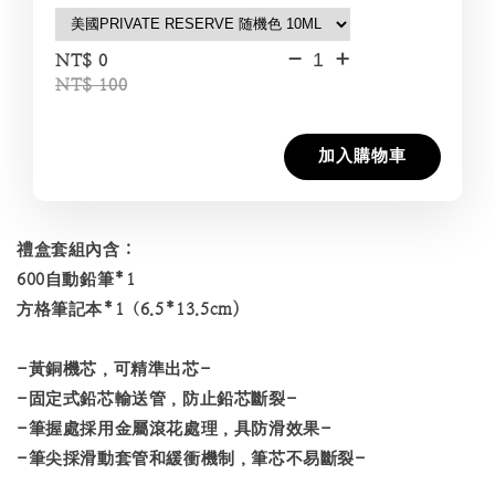
-
+
NT$ 0
NT$ 100
加入購物車
禮盒套組內含：
600自動鉛筆*1
方格筆記本*1（6.5*13.5cm)
-黃銅機芯，可精準出芯-
-固定式鉛芯輸送管，防止鉛芯斷裂-
-筆握處採用金屬滾花處理，具防滑效果-
-筆尖採滑動套管和緩衝機制，筆芯不易斷裂-