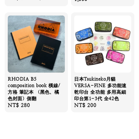
price
price
RHODIA B5
日本Tsukineko月貓
composition book 橫線/
VERSA-FINE 多功能速
方格 筆記本 （黑色、橘
乾印台 全功能 多用高細
色封面）側翻
印台第1-3代 全42色
Regular
NT$ 280
Regular
NT$ 200
price
price