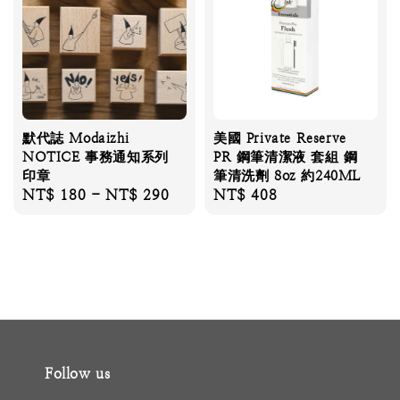
默代誌 Modaizhi
美國 Private Reserve
NOTICE 事務通知系列
PR 鋼筆清潔液 套組 鋼
印章
筆清洗劑 8oz 約240ML
Regular
NT$ 180
-
NT$ 290
Regular
NT$ 408
price
price
Follow us