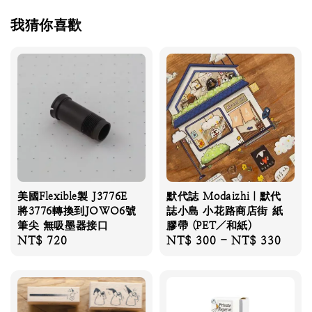
我猜你喜歡
美國Flexible製 J3776E
默代誌 Modaizhi｜默代
將3776轉換到JOWO6號
誌小島 小花路商店街 紙
筆尖 無吸墨器接口
膠帶 (PET／和紙)
Regular
NT$ 720
Regular
NT$ 300
-
NT$ 330
price
price