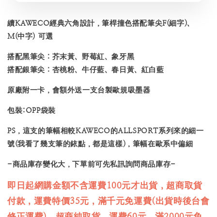
續KAWECO經典六角設計，筆桿撞色搭配筆尖F(細字)、
M(中字) 可選
搭配黑筆尖：芥末黃、野莓紅、象牙黑
搭配銀筆尖：杏桃粉、牛仔藍、春日黃、紅白藍
原廠附一卡，會額外送一支台製歐規吸墨器
包裝:OPP袋裝
PS，這支的筆幅相較KAWECO的ALLSPORT系列來的細一
號(我看了幾支筆的銥點，都是這樣)，筆幅在歐系中偏細
-商品庫存變化大，下單前可先私訊詢問商品庫存-
即日起網購金額不含運費100元才出貨，超商取貨
付款，運費特價35元，滿千元免運費(出貨時後台會
修正運費)，超商純取貨，運費60元，滿2000元免