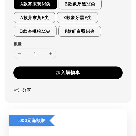
A款芥末黃M尖
E款象牙黑M尖
A款芥末黃F尖
E款象牙黑F尖
B款杏桃粉M尖
F款紅白藍M尖
數量
加入購物車
分享
1000元滿額贈