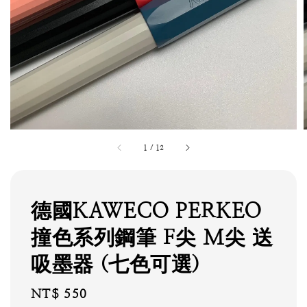
1
/
12
德國KAWECO PERKEO
撞色系列鋼筆 F尖 M尖 送
吸墨器 (七色可選)
Regular
NT$ 550