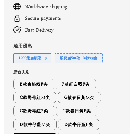
price
Worldwide shipping
Secure payments
Fast Delivery
適用優惠
1000元滿額贈
消費滿500贈1%購物金
顏色尖別
B款杏桃粉F尖
F款紅白藍F尖
C款野莓紅M尖
G款春日黃M尖
C款野莓紅F尖
G款春日黃F尖
D款牛仔藍M尖
D款牛仔藍F尖