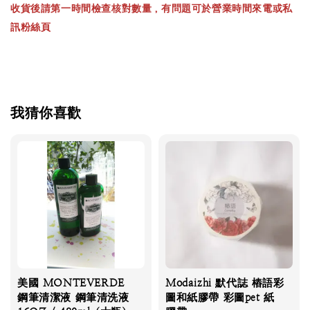
收貨後請第一時間檢查核對數量，有問題可於營業時間來電或私
訊粉絲頁
我猜你喜歡
美國 MONTEVERDE
Modaizhi 默代誌 樁語彩
鋼筆清潔液 鋼筆清洗液
圖和紙膠帶 彩圖pet 紙