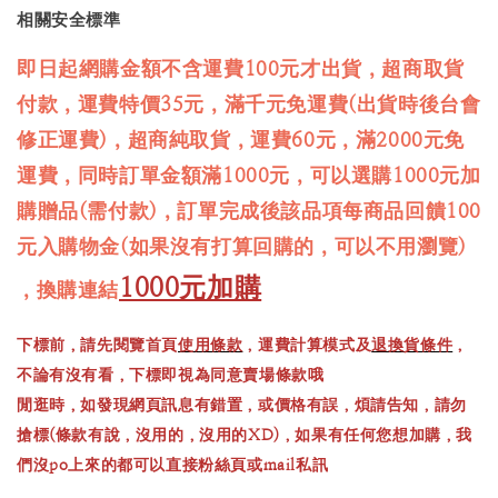
相關安全標準
即日起網購金額不含運費100元才出貨，超商取貨
付款，運費特價35元，滿千元免運費(出貨時後台會
修正運費)，超商純取貨，運費60元，滿2000元免
運費，同時訂單金額滿1000元，可以選購1000元加
購贈品(需付款)，訂單完成後該品項每商品回饋100
元入購物金(如果沒有打算回購的，可以不用瀏覽)
1000元加購
，換購連結
下標前，請先閱覽首頁
使用條款
，運費計算模式及
退換貨條件
，
不論有沒有看，下標即視為同意賣場條款哦
閒逛時，如發現網頁訊息有錯置，或價格有誤，煩請告知，請勿
搶標(條款有說，沒用的，沒用的XD)，如果有任何您想加購，我
們沒po上來的都可以直接粉絲頁或mail私訊