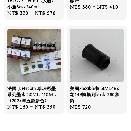
16OZ / 480ml（大瓶）
膠帶
小瓶8oz/240ml
Regular
NT$ 380
-
NT$ 410
Regular
NT$ 320
-
NT$ 576
price
price
法國 J.Herbin 珍珠彩墨
美國Flexible製 BM149E
系列墨水 30ML /10ML
老149轉換到bock 380套
（2025年五款新色）
筒
Regular
NT$ 160
-
NT$ 350
Regular
NT$ 720
price
price