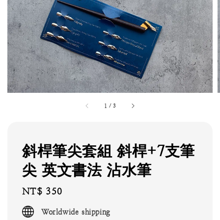
1
/
3
斜桿筆尖套組 斜桿+7支筆
尖 英文書法 沾水筆
Regular
NT$ 350
price
Worldwide shipping