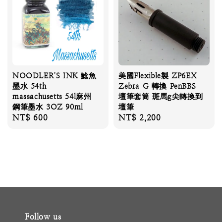
NOODLER'S INK 鯰魚
美國Flexible製 ZP6EX
墨水 54th
Zebra G 轉換 PenBBS
massachusetts 54l麻州
壇筆套筒 斑馬g尖轉換到
鋼筆墨水 3OZ 90ml
壇筆
Regular
NT$ 600
Regular
NT$ 2,200
price
price
Follow us