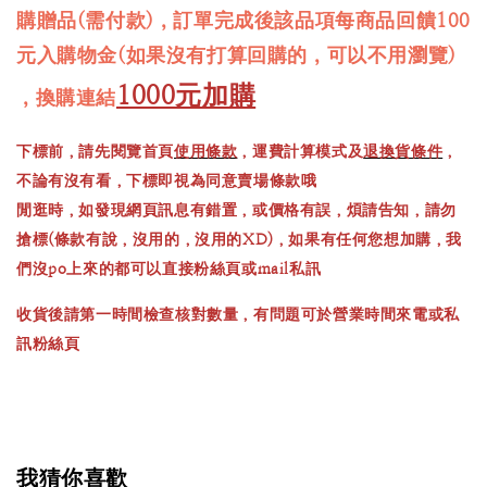
購贈品(需付款)，訂單完成後該品項每商品回饋100
元入購物金(如果沒有打算回購的，可以不用瀏覽)
1000元加購
，換購連結
下標前，請先閱覽首頁
使用條款
，運費計算模式及
退換貨條件
，
不論有沒有看，下標即視為同意賣場條款哦
閒逛時，如發現網頁訊息有錯置，或價格有誤，煩請告知，請勿
搶標(條款有說，沒用的，沒用的XD)，如果有任何您想加購，我
們沒po上來的都可以直接粉絲頁或mail私訊
收貨後請第一時間檢查核對數量，有問題可於營業時間來電或私
訊粉絲頁
我猜你喜歡