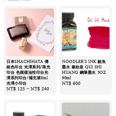
日本SHACHIHATA 傳
NOODLER'S INK 鯰魚
統色印台 光澤系列/珠光
墨水 秦始皇 QUI SHI
印台 色模樣油性印台光
HUANG 鋼筆墨水 3OZ
澤系列印台/補充液8ml
90ml
光澤小印台
Regular
NT$ 600
Regular
NT$ 125
-
NT$ 240
price
price