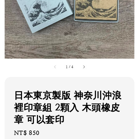
1
/
4
日本東京製版 神奈川沖浪
裡印章組 2顆入 木頭橡皮
章 可以套印
Regular
NT$ 850