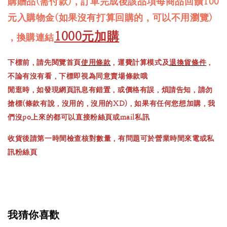
購贈品(需付款)，訂單完成後該品項每商品回饋100
元入購物金(如果沒有打算回購的，可以不用瀏覽)
1000元加購
，換購連結
下標前，請先閱覽首頁
使用條款
，運費計算模式及
退換貨條件
，
不論有沒有看，下標即視為同意賣場條款哦
閒逛時，如發現網頁訊息有錯置，或價格有誤，煩請告知，請勿
搶標(條款有說，沒用的，沒用的XD)，如果有任何您想加購，我
們沒po上來的都可以直接粉絲頁或mail私訊
收貨後請第一時間檢查核對數量，有問題可於營業時間來電或私
訊粉絲頁
我猜你喜歡