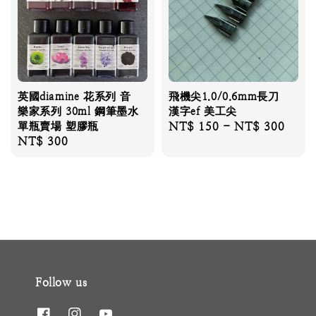
英國diamine 花系列 音
飛機尖1.0/0.6mm長刀
樂家系列 30ml 鋼筆墨水
漢字ef 美工尖
單瓶賣場 塑膠瓶
Regular
NT$ 150
-
NT$ 300
Regular
NT$ 300
price
price
Follow us