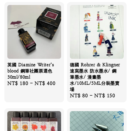
英國 Diamine Writer’s
德國 Rohrer & Klingner
blood 鋼筆社團票選色
速寫墨水 防水墨水/ 鋼
30ml/80ml
筆墨水/ 漫畫墨
Regular
NT$ 180
-
NT$ 400
水/10ML/5ML分裝墨賣
場
price
Regular
NT$ 80
-
NT$ 150
price