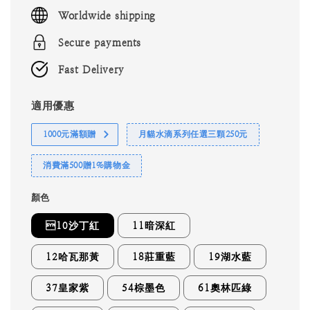
price
Worldwide shipping
Secure payments
Fast Delivery
適用優惠
1000元滿額贈
月貓水滴系列任選三顆250元
消費滿500贈1%購物金
顏色
10沙丁紅
11暗深紅
12哈瓦那黃
18莊重藍
19湖水藍
37皇家紫
54棕墨色
61奧林匹綠