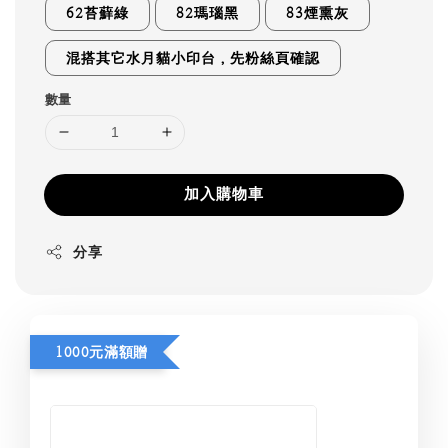
62苔蘚綠
82瑪瑙黑
83煙熏灰
混搭其它水月貓小印台，先粉絲頁確認
數量
加入購物車
分享
1000元滿額贈