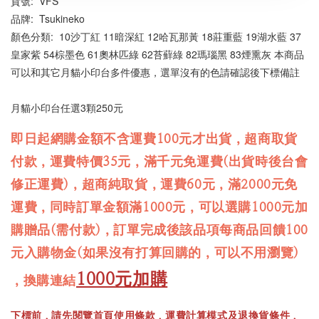
貨號:  VFS 
品牌:  Tsukineko 
顏色分類:  10沙丁紅 11暗深紅 12哈瓦那黃 18莊重藍 19湖水藍 37
皇家紫 54棕墨色 61奧林匹綠 62苔蘚綠 82瑪瑙黑 83煙熏灰 本商品
可以和其它月貓小印台多件優惠，選單沒有的色請確認後下標備註
月貓小印台任選3顆250元
即日起網購金額不含運費100元才出貨，超商取貨
付款，運費特價35元，滿千元免運費(出貨時後台會
修正運費)，超商純取貨，運費60元，滿2000元免
運費，同時訂單金額滿1000元，可以選購1000元加
購贈品(需付款)，訂單完成後該品項每商品回饋100
元入購物金(如果沒有打算回購的，可以不用瀏覽)
1000元加購
，換購連結
下標前，請先閱覽首頁
使用條款
，運費計算模式及
退換貨條件
，