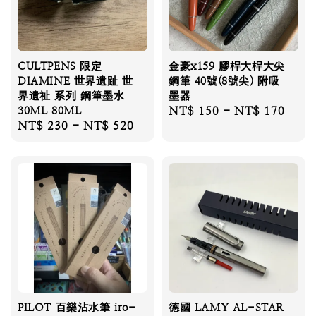
CULTPENS 限定
金豪x159 膠桿大桿大尖
DIAMINE 世界遺趾 世
鋼筆 40號(8號尖) 附吸
界遺祉 系列 鋼筆墨水
墨器
30ML 80ML
Regular
NT$ 150
-
NT$ 170
Regular
NT$ 230
-
NT$ 520
price
price
PILOT 百樂沾水筆 iro-
德國 LAMY AL-STAR