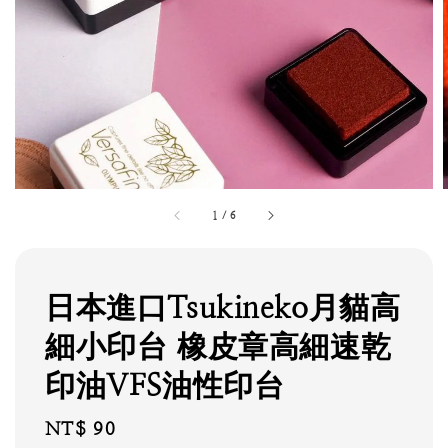
1
/
6
日本進口Tsukineko月貓高
細小印台 橡皮章高細速乾
印油VFS油性印台
Regular
NT$ 90