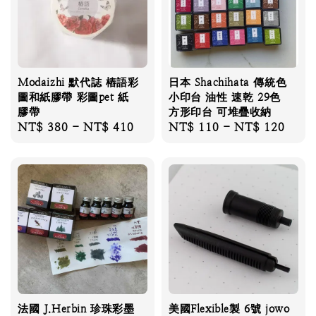
Modaizhi 默代誌 樁語彩
日本 Shachihata 傳統色
圖和紙膠帶 彩圖pet 紙
小印台 油性 速乾 29色
膠帶
方形印台 可堆疊收納
Regular
NT$ 380
-
NT$ 410
Regular
NT$ 110
-
NT$ 120
price
price
法國 J.Herbin 珍珠彩墨
美國Flexible製 6號 jowo