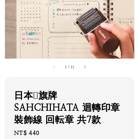
1
/
11
日本𩾇旗牌
SAHCHIHATA 迴轉印章
裝飾線 回転章 共7款
Regular
NT$ 440