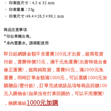
・ 印章面尺寸：4.5 x 32 mm
・ 印章重量：53g
・ 印章尺寸:49.4×28.5×98.1 mm
商品注意事項
*印台單獨出售。
*未內置墨水。請搭配使用
即日起網購金額不含運費100元才出貨，超商取貨
付款，運費特價35元，滿千元免運費(出貨時後台會
修正運費)，超商純取貨，運費60元，滿2000元免
運費，同時訂單金額滿1000元，可以選購1000元加
購贈品(需付款)，訂單完成後該品項每商品回饋100
元入購物金(如果沒有打算回購的，可以不用瀏覽)
1000元加購
，換購連結