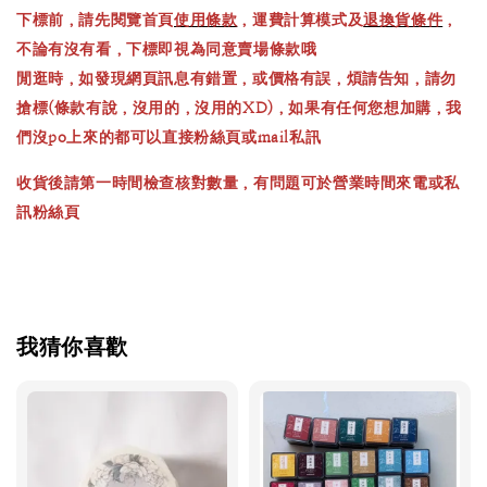
下標前，請先閱覽首頁
使用條款
，運費計算模式及
退換貨條件
，
不論有沒有看，下標即視為同意賣場條款哦
閒逛時，如發現網頁訊息有錯置，或價格有誤，煩請告知，請勿
搶標(條款有說，沒用的，沒用的XD)，如果有任何您想加購，我
們沒po上來的都可以直接粉絲頁或mail私訊
收貨後請第一時間檢查核對數量，有問題可於營業時間來電或私
訊粉絲頁
我猜你喜歡