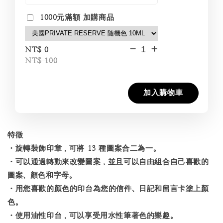
1000元滿額 加購商品
-
+
NT$ 0
NT$ 100
加入購物車
特徵
・旋轉裝飾印章，可將 13 種圖案合二為一。
・可以通過轉動來改變圖案，並且可以自由組合自己喜歡的
圖案、顏色和字母。
・用您喜歡的顏色的印台為您的信件、日記和留言卡塗上顏
色。
・使用油性印台，可以享受用水性筆著色的樂趣。