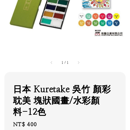
1
/
1
日本 Kuretake 吳竹 顏彩
耽美 塊狀國畫/水彩顏
料-12色
Regular
NT$ 400