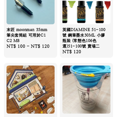
末匠 moonman 35mm
英國DIAMINE 51-100
筆尖套筒組 可用於C1
號 鋼筆墨水30ML 小膠
C2 M8
瓶裝 (常態色106色
Regular
NT$ 100
-
NT$ 120
選)51-100號 賣場二
Regular
NT$ 120
price
price