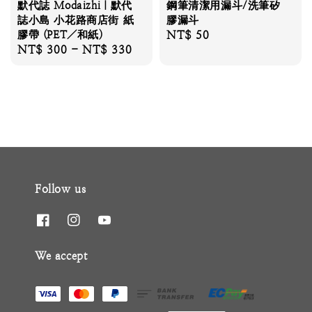
默代誌 Modaizhi｜默代
鋼筆清潔用漏斗/洗筆矽
誌小島 小花路商店街 紙
膠漏斗
膠帶 (PET／和紙)
Regular
NT$ 50
Regular
NT$ 300
-
NT$ 330
price
price
Follow us
We accept