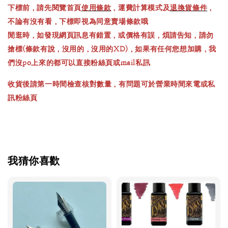
下標前，請先閱覽首頁
使用條款
，運費計算模式及
退換貨條件
，
不論有沒有看，下標即視為同意賣場條款哦
閒逛時，如發現網頁訊息有錯置，或價格有誤，煩請告知，請勿
搶標(條款有說，沒用的，沒用的XD)，如果有任何您想加購，我
們沒po上來的都可以直接粉絲頁或mail私訊
收貨後請第一時間檢查核對數量，有問題可於營業時間來電或私
訊粉絲頁
我猜你喜歡