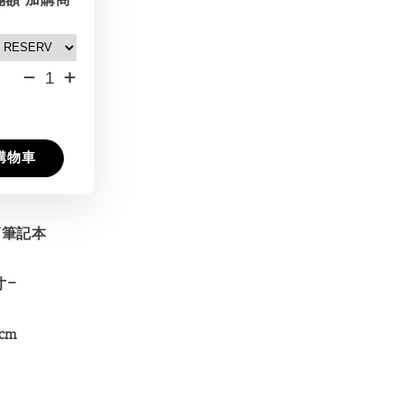
-
+
購物車
N筆記本
寸-
cm