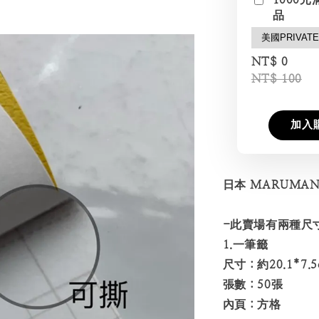
品
NT$ 0
NT$ 100
加入
日本 MARUMA
-此賣場有兩種尺
1.一筆籤
尺寸：約20.1*7.5
張數：50張
內頁：方格