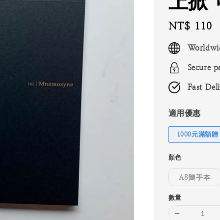
上掀 
Regular
NT$ 110
price
Worldwi
Secure p
Fast Del
適用優惠
1000元滿額贈
顏色
A8隨手本
數量