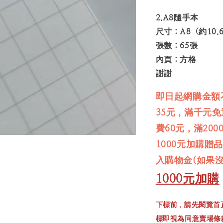
2.A8隨手本
尺寸：A8（約10.6
張數：65張
內頁：方格
謝謝
即日起網購金額
35元，滿千元
費60元，滿20
1000元加購贈
入購物金(如果
1000元加購
下標前，請先閱覽首
標即視為同意賣場條