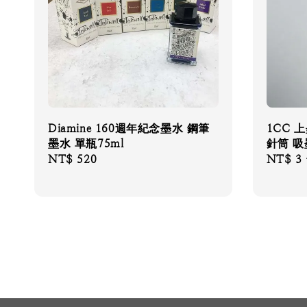
Diamine 160週年紀念墨水 鋼筆
1CC 
墨水 單瓶75ml
針筒 
Regular
NT$ 520
Regular
NT$ 3
price
price