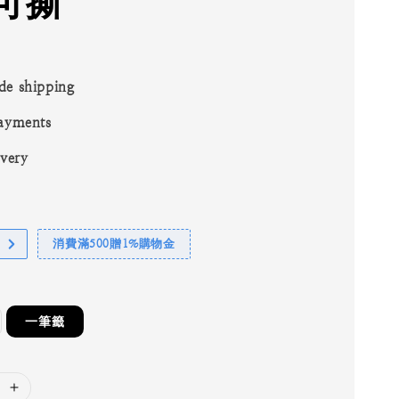
可撕
de shipping
ayments
ivery
消費滿500贈1%購物金
一筆籤