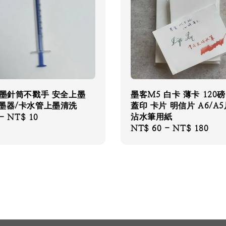
上墨針筒不戳手 安全上墨
墨客M5 白卡 薄卡 120磅
吸墨器/卡水管上墨清洗
蓋印 卡片 明信片 A6/A
沾水筆用紙
-
NT$ 10
Regular
NT$ 60
-
NT$ 180
price