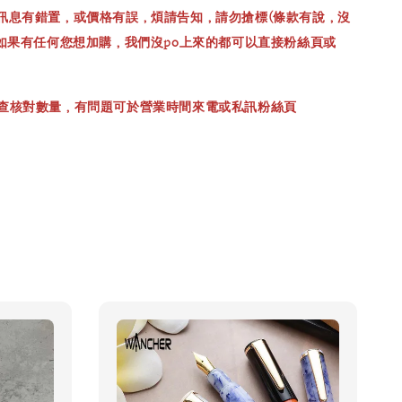
訊息有錯置，或價格有誤，煩請告知，請勿搶標(條款有說，沒
，如果有任何您想加購，我們沒po上來的都可以直接粉絲頁或
查核對數量，有問題可於營業時間來電或私訊粉絲頁