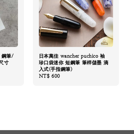
 鋼筆/
日本萬佳 wancher puchico 袖
5尺寸
珍口袋迷你 短鋼筆 筆桿儲墨 滴
入式(手指鋼筆)
Regular
NT$ 600
price