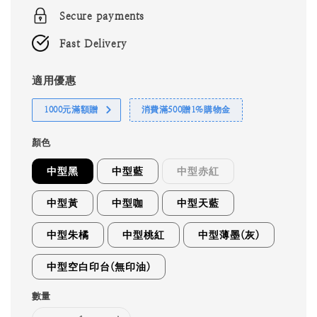
Secure payments
Fast Delivery
適用優惠
1000元滿額贈
消費滿500贈1%購物金
顏色
中型黑
中型藍
中型赤紅
中型黃
中型咖
中型天藍
中型朱橘
中型桃紅
中型薄墨(灰)
中型空白印台(無印油)
數量