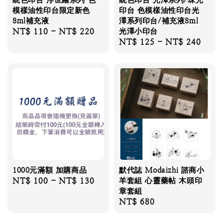
模樣油性印台限定新色
印台 色模樣油性印台光
8ml補充液
澤系列印台/補充液8ml
Regular
NT$ 110
-
NT$ 220
光澤小印台
Regular
NT$ 125
-
NT$ 240
price
price
1000元滿額 加購商品
默代誌 Modaizhi 諮商小
Regular
NT$ 100
-
NT$ 130
羊套組 心靈藥帖 木頭印
章套組
price
Regular
NT$ 680
price