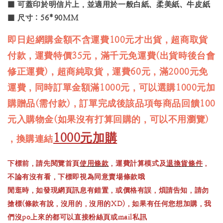
■ 可蓋印於明信片上，並適用於一般白紙、柔美紙、牛皮紙
■ 尺寸：56*90MM
即日起網購金額不含運費100元才出貨，超商取貨
付款，運費特價35元，滿千元免運費(出貨時後台會
修正運費)，超商純取貨，運費60元，滿2000元免
運費，同時訂單金額滿1000元，可以選購1000元加
購贈品(需付款)，訂單完成後該品項每商品回饋100
元入購物金(如果沒有打算回購的，可以不用瀏覽)
1000元加購
，換購連結
下標前，請先閱覽首頁
使用條款
，運費計算模式及
退換貨條件
，
不論有沒有看，下標即視為同意賣場條款哦
閒逛時，如發現網頁訊息有錯置，或價格有誤，煩請告知，請勿
搶標(條款有說，沒用的，沒用的XD)，如果有任何您想加購，我
們沒po上來的都可以直接粉絲頁或mail私訊