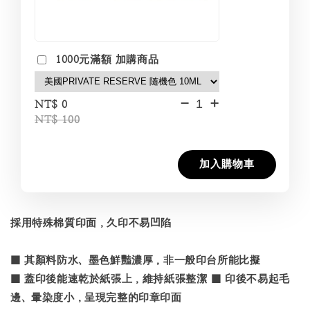
1000元滿額 加購商品
-
+
NT$ 0
NT$ 100
加入購物車
採用特殊棉質印面，久印不易凹陷
■ 其顏料防水、墨色鮮豔濃厚，非一般印台所能比擬
■ 蓋印後能速乾於紙張上，維持紙張整潔 ■ 印後不易起毛
邊、暈染度小，呈現完整的印章印面