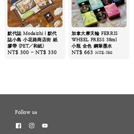
默代誌 Modaizhi｜默代
加拿大摩天輪 FERRIS
誌小島 小花路商店街 紙
WHEEL PRESS 38ml
膠帶 (PET／和紙)
小瓶 全色 鋼筆墨水
Regular
NT$ 300
-
NT$ 330
Sale
NT$ 663
Regular
NT$ 780
price
price
price
Follow us