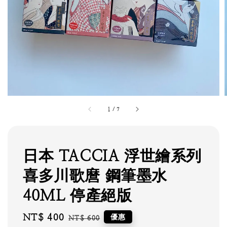
1
/
7
日本 TACCIA 浮世繪系列
喜多川歌麿 鋼筆墨水
40ML 停產絕版
Sale
NT$ 400
Regular
優惠
NT$ 600