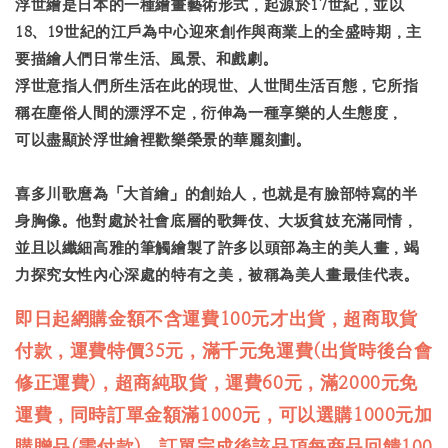
浮世繪是日本的一種繪畫藝術形式，起源於17世紀，並以
18、19世紀的江戶為中心迎來創作與商業上的全盛時期，主
要描繪人們日常生活、風景、和戲劇。
浮世意指人們所生活在此的現世、人世間生活百態，它所指
稱在塵俗人間的漂浮不定，衍伸為一種享樂的人生態度，
可以盡顯於浮世繪裡歡樂榮景的華麗刻劃。
喜多川歌麿為「大首繪」的創始人，也就是有臉部特寫的半
身胸像。他對處於社會底層的歌舞伎、大坂貧妓充滿同情，
並且以纖細高雅的筆觸繪製了許多以頭部為主的美人畫，竭
力探究女性內心深處的特有之美，被稱為美人畫最佳代表。
即日起網購金額不含運費100元才出貨，超商取貨
付款，運費特價35元，滿千元免運費(出貨時後台會
修正運費)，超商純取貨，運費60元，滿2000元免
運費，同時訂單金額滿1000元，可以選購1000元加
購贈品(需付款)，訂單完成後該品項每商品回饋100