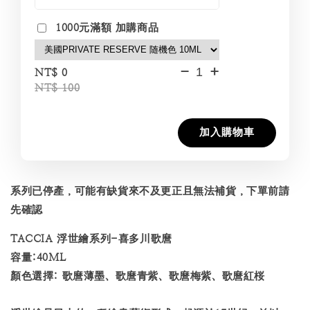
1000元滿額 加購商品
-
+
NT$ 0
NT$ 100
加入購物車
系列已停產，可能有缺貨來不及更正且無法補貨，下單前請
先確認
TACCIA 浮世繪系列-喜多川歌麿
容量:40ML
顏色選擇: 歌麿薄墨、歌麿青紫、歌麿梅紫、歌麿紅桜