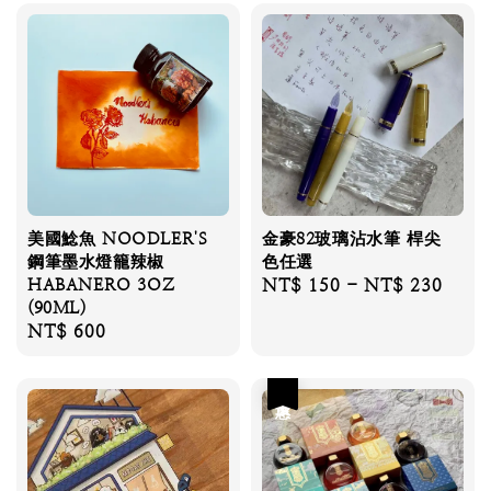
美國鯰魚 NOODLER'S
金豪82玻璃沾水筆 桿尖
鋼筆墨水燈籠辣椒
色任選
HABANERO 3OZ
Regular
NT$ 150
-
NT$ 230
(90ML)
price
Regular
NT$ 600
price
優惠