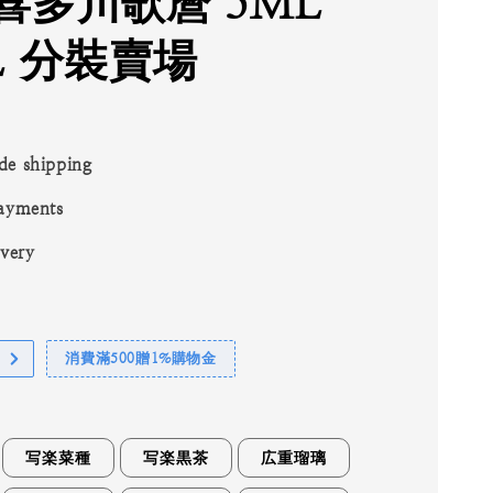
喜多川歌麿 5ML
L 分裝賣場
de shipping
ayments
ivery
消費滿500贈1%購物金
写楽菜種
写楽黒茶
広重瑠璃