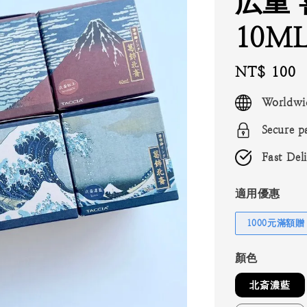
広重 
10M
Regular
NT$ 100
price
Worldwi
Secure p
Fast Del
適用優惠
1000元滿額贈
顏色
北斎濃藍