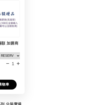
滿額 加購商
-
+
購物車
系列 分裝賣場