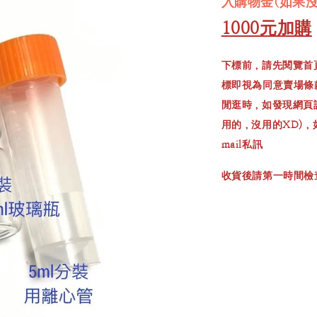
入購物金(如果
1000元加購
下標前，請先閱覽首
標即視為同意賣場條
閒逛時，如發現網頁
用的，沒用的XD)
mail私訊
收貨後請第一時間檢