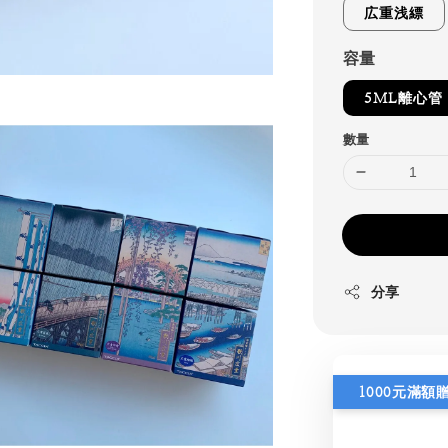
広重浅縹
容量
5ML離心管
數量
分享
1000元滿額