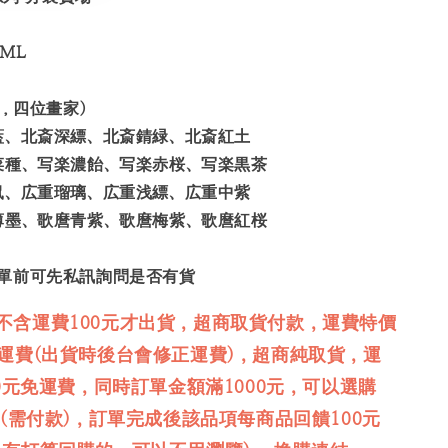
0ML
色，四位畫家)
藍、北斎深縹、北斎錆緑、北斎紅土
菜種、写楽濃飴、写楽赤桜、写楽黒茶
鼠、広重瑠璃、広重浅縹、広重中紫
薄墨、歌麿青紫、歌麿梅紫、歌麿紅桜
單前可先私訊詢問是否有貨
不含運費100元才出貨，超商取貨付款，運費特價
免運費(出貨時後台會修正運費)，超商純取貨，運
00元免運費，同時訂單金額滿1000元，可以選購
品(需付款)，訂單完成後該品項每商品回饋100元