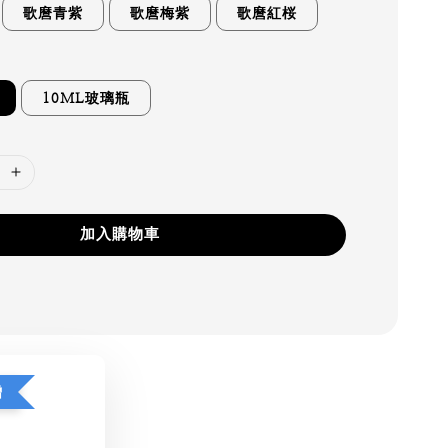
歌麿青紫
歌麿梅紫
歌麿紅桜
10ML玻璃瓶
加入購物車
贈