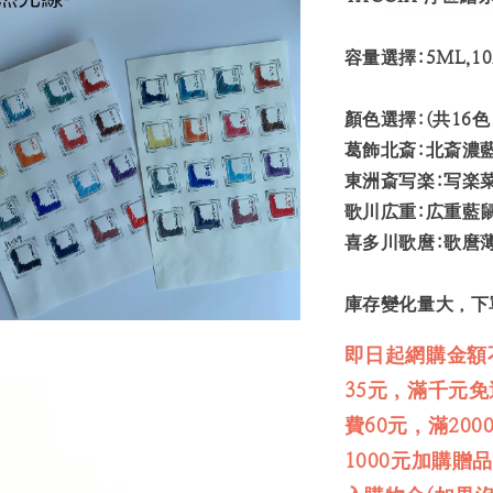
容量選擇:5ML,1
顏色選擇:(共16
葛飾北斎:北斎濃
東洲斎写楽:写楽
歌川広重:広重藍
喜多川歌麿:歌麿
庫存變化量大，下
即日起網購金額
35元，滿千元
費60元，滿20
1000元加購贈