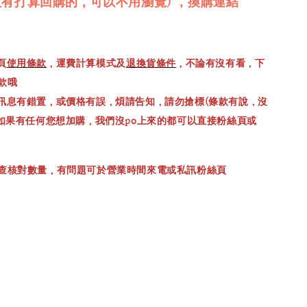
沒有打算回購的，可以不用瀏覽) ，換購連結
頁
使用條款
，運費計算模式及
退換貨條件
，不論有沒有看，下
款哦
訊息有錯置，或價格有誤，煩請告知，請勿搶標(條款有說，沒
，如果有任何您想加購，我們沒po上來的都可以直接粉絲頁或
查核對數量，有問題可於營業時間來電或私訊粉絲頁