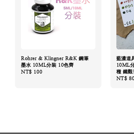
Rohrer & Klingner R&K 鋼筆
藍濃道具
墨水 10ML分裝 10色齊
10ML
種 鐵觀
Regular
NT$ 100
Regular
NT$ 8
price
price