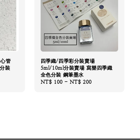
離心管
四季織/四季彩分裝賣場
水分裝
5ml/10ml分裝賣場 寫樂四季織
全色分裝 鋼筆墨水
Regular
NT$ 100
-
NT$ 200
price