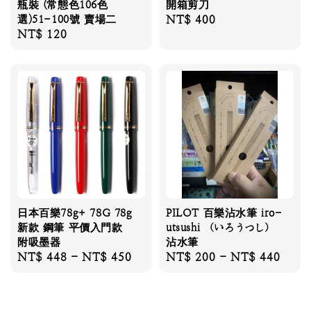
瓶裝 (常態色106色
開箱剪刀
選)51-100號 賣場二
Regular
NT$ 400
Regular
NT$ 120
price
price
日本百樂78g+ 78G 78g
PILOT 百樂沾水筆 iro-
新款 鋼筆 平價入門款
utsushi （いろうつし）
附吸墨器
沾水筆
Regular
NT$ 448
-
NT$ 450
Regular
NT$ 200
-
NT$ 440
price
price