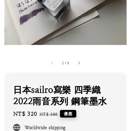
1
/
2
日本sailro寫樂 四季織
2022雨音系列 鋼筆墨水
Sale
NT$ 320
Regular
優惠
NT$ 380
price
price
Worldwide shipping