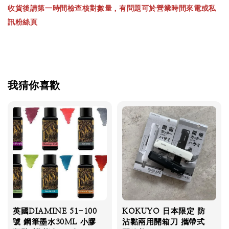
收貨後請第一時間檢查核對數量，有問題可於營業時間來電或私
訊粉絲頁
我猜你喜歡
英國DIAMINE 51-100
KOKUYO 日本限定 防
號 鋼筆墨水30ML 小膠
沾黏兩用開箱刀 攜帶式