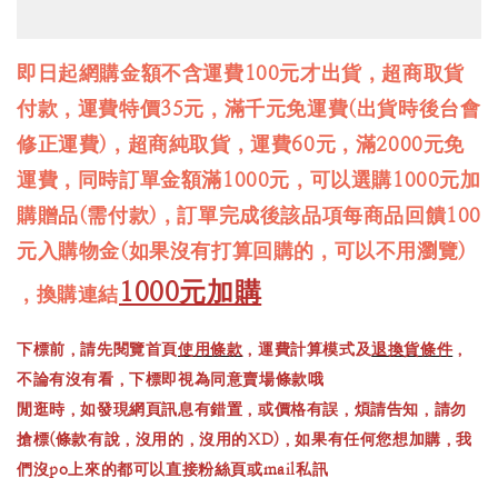
即日起網購金額不含運費100元才出貨，超商取貨
付款，運費特價35元，滿千元免運費(出貨時後台會
修正運費)，超商純取貨，運費60元，滿2000元免
運費，同時訂單金額滿1000元，可以選購1000元加
購贈品(需付款)，訂單完成後該品項每商品回饋100
元入購物金(如果沒有打算回購的，可以不用瀏覽)
1000元加購
，換購連結
下標前，請先閱覽首頁
使用條款
，運費計算模式及
退換貨條件
，
不論有沒有看，下標即視為同意賣場條款哦
閒逛時，如發現網頁訊息有錯置，或價格有誤，煩請告知，請勿
搶標(條款有說，沒用的，沒用的XD)，如果有任何您想加購，我
們沒po上來的都可以直接粉絲頁或mail私訊