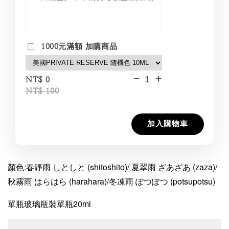
1000元滿額 加購商品
-
+
NT$ 0
NT$ 100
加入購物車
顏色:春靜雨 しとしと (shitoshito)/ 夏翠雨 ざあざあ (zaza)/
秋霧雨 はらはら (harahara)/冬凍雨 ぽつぽつ (potsupotsu)
單瓶玻璃瓶裝單瓶20ml