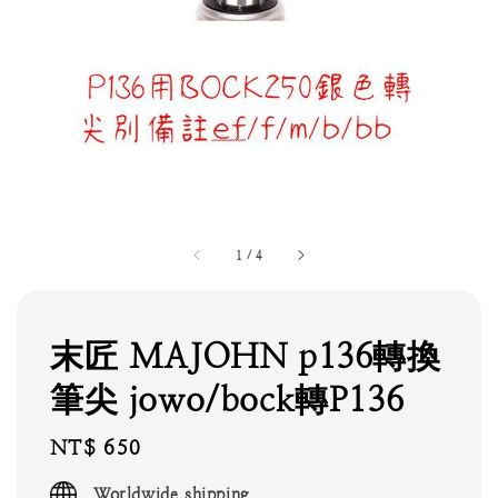
1
/
4
末匠 MAJOHN p136轉換
筆尖 jowo/bock轉P136
Regular
NT$ 650
price
Worldwide shipping