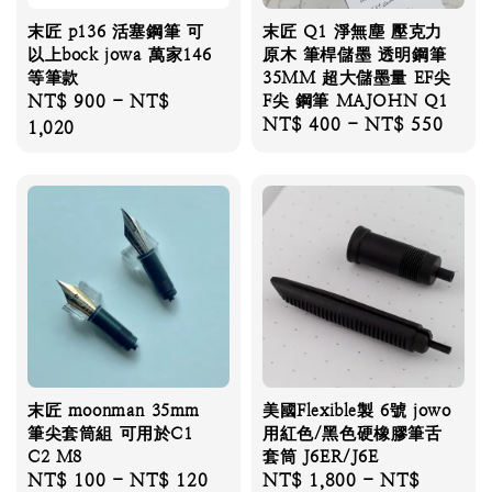
末匠 p136 活塞鋼筆 可
末匠 Q1 淨無塵 壓克力
以上bock jowa 萬家146
原木 筆桿儲墨 透明鋼筆
等筆款
35MM 超大儲墨量 EF尖
Regular
NT$ 900
-
NT$
F尖 鋼筆 MAJOHN Q1
Regular
NT$ 400
-
NT$ 550
price
1,020
price
末匠 moonman 35mm
美國Flexible製 6號 jowo
筆尖套筒組 可用於C1
用紅色/黑色硬橡膠筆舌
C2 M8
套筒 J6ER/J6E
Regular
NT$ 100
-
NT$ 120
Regular
NT$ 1,800
-
NT$