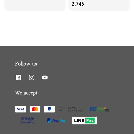
price
price
2,745
Follow us
We accept