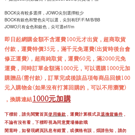
BOCK尖有較多選擇，JOWO尖別選擇較少
BOCK有銀色和雙色尖可以選，尖別有EF/F/M/B/BB
JOWO只有金色和銀色，尖可選ef/f/m
即日起網購金額不含運費100元才出貨，超商取貨
付款，運費特價35元，滿千元免運費(出貨時後台會
修正運費)，超商純取貨，運費60元，滿2000元免
運費，同時訂單金額滿1000元，可以選購1000元加
購贈品(需付款)，訂單完成後該品項每商品回饋100
元入購物金(如果沒有打算回購的，可以不用瀏覽)
1000元加購
，換購連結
下標前，請先閱覽首頁
使用條款
，運費計算模式及
退換貨條件
，
不論有沒有看，下標即視為同意賣場條款哦
閒逛時，如發現網頁訊息有錯置，或價格有誤，煩請告知，請勿