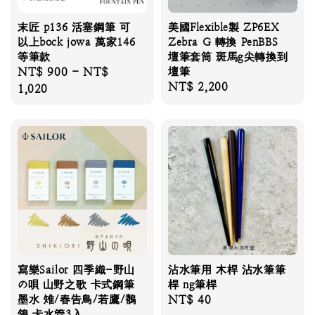
末匠 p136 活塞鋼筆 可
美國Flexible製 ZP6EX
以上bock jowa 萬家146
Zebra G 轉換 PenBBS
等筆款
壇筆套筒 斑馬g尖轉換到
Regular
NT$ 900
-
NT$
壇筆
Regular
NT$ 2,200
price
1,020
price
寫樂Sailor 四季織-野山
沾水筆用 木桿 沾水筆筆
の唄 山野之歌 卡式鋼筆
桿 ng筆桿
墨水 雉/春告鳥/若鷹/鶺
Regular
NT$ 40
鴒 卡水管3入