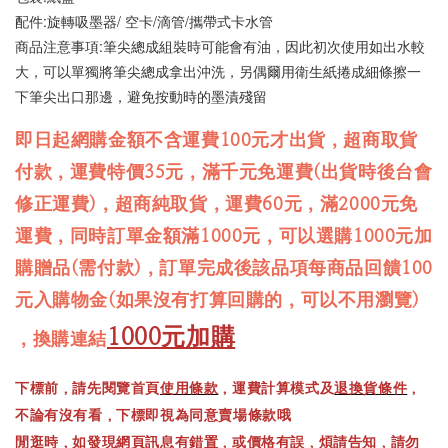
配件:旋轉吸墨器/ 空卡/滴管/攜帶式卡水管
商品注意事項:筆尖總成組裝時可能會有油，因此初次使用如出水較
大，可以單獨將筆尖總成拿出沖洗，另偶爾用衛生紙捲成細條擦一
下筆尖出口那邊，避免按動時的墨漬殘留
即日起網購金額不含運費100元才出貨，超商取貨
付款，運費特價35元，滿千元免運費(出貨時後台會
修正運費)，超商純取貨，運費60元，滿2000元免
運費，同時訂單金額滿1000元，可以選購1000元加
購贈品(需付款)，訂單完成後該品項每商品回饋100
元入購物金(如果沒有打算回購的，可以不用瀏覽)
1000元加購
，換購連結
下標前，請先閱覽首頁
使用條款
，運費計算模式及
退換貨條件
，
不論有沒有看，下標即視為同意賣場條款哦
閒逛時，如發現網頁訊息有錯置，或價格有誤，煩請告知，請勿