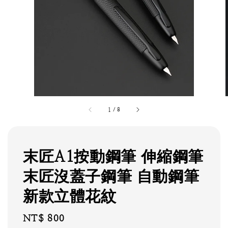
1
/
8
末匠A1按動鋼筆 伸縮鋼筆
末匠沒蓋子鋼筆 自動鋼筆
新款立體花紋
Regular
NT$ 800