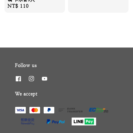
price
Regular
NT$ 110
price
Follow us
We accept