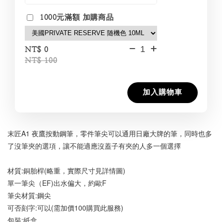
1000元滿額 加購商品
-
+
NT$ 0
NT$ 100
加入購物車
末匠A1 夜鷹按動鋼筆，零件筆尖可以通用日廠大牌的筆，同時也多
了沒筆夾的選項，讓不能適應沒蓋子有夾的人多一個選擇
材質:銅胎桿(略重，實際尺寸見詳情圖)
單一筆尖（EF)出水偏大，約歐F
筆尖材質:鋼尖
可否刻字:可以(需加價100購買此服務)
包裝:紙盒