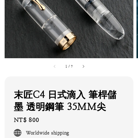
1
/
7
末匠C4 日式滴入 筆桿儲
墨 透明鋼筆 35MM尖
Regular
NT$ 800
price
Worldwide shipping