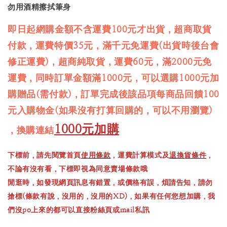
勿用酒精擦拭筆身
即日起網購金額不含運費100元才出貨，超商取貨
付款，運費特價35元，滿千元免運費(出貨時後台會
修正運費)，超商純取貨，運費60元，滿2000元免
運費，同時訂單金額滿1000元，可以選購1000元加
購贈品(需付款)，訂單完成後該品項每商品回饋100
元入購物金(如果沒有打算回購的，可以不用瀏覽)
1000元加購
，換購連結
下標前，請先閱覽首頁
使用條款
，運費計算模式及
退換貨條件
，
不論有沒有看，下標即視為同意賣場條款哦
閒逛時，如發現網頁訊息有錯置，或價格有誤，煩請告知，請勿
搶標(條款有說，沒用的，沒用的XD)，如果有任何您想加購，我
們沒po上來的都可以直接粉絲頁或mail私訊