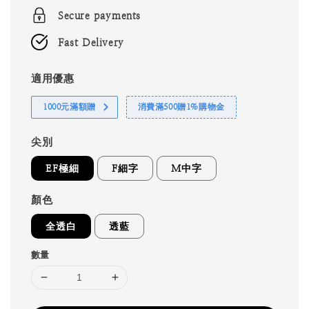
Secure payments
Fast Delivery
適用優惠
1000元滿額贈
消費滿500贈1%購物金
尖別
EF極細
F細字
M中字
顏色
全透白
透藍
數量