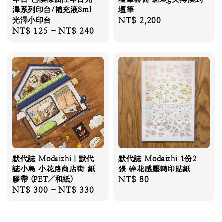
澤系列印台/補充液8ml
壇筆
光澤小印台
Regular
NT$ 2,200
Regular
NT$ 125
-
NT$ 240
price
price
默代誌 Modaizhi｜默代
默代誌 Modaizhi 1份2
誌小島 小花路商店街 紙
張 碎花感壓轉印貼紙
膠帶 (PET／和紙)
Regular
NT$ 80
Regular
NT$ 300
-
NT$ 330
price
price