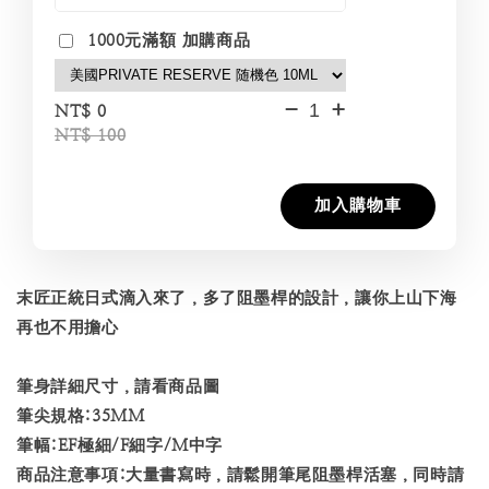
1000元滿額 加購商品
-
+
NT$ 0
NT$ 100
加入購物車
末匠正統日式滴入來了，多了阻墨桿的設計，讓你上山下海
再也不用擔心
筆身詳細尺寸，請看商品圖
筆尖規格:35MM
筆幅:EF極細/F細字/M中字
商品注意事項:大量書寫時，請鬆開筆尾阻墨桿活塞，同時請