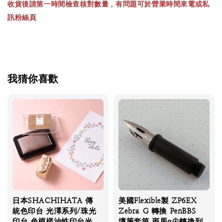
收貨後請第一時間檢查核對數量，有問題可於營業時間來電或私
訊粉絲頁
我猜你喜歡
日本SHACHIHATA 傳
美國Flexible製 ZP6EX
統色印台 光澤系列/珠光
Zebra G 轉換 PenBBS
印台 色模樣油性印台光
壇筆套筒 斑馬g尖轉換到