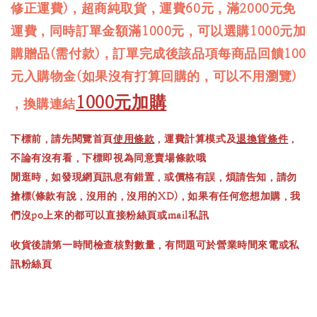
修正運費)，超商純取貨，運費60元，滿2000元免
運費，同時訂單金額滿1000元，可以選購1000元加
購贈品(需付款)，訂單完成後該品項每商品回饋100
元入購物金(如果沒有打算回購的，可以不用瀏覽)
1000元加購
，換購連結
下標前，請先閱覽首頁
使用條款
，運費計算模式及
退換貨條件
，
不論有沒有看，下標即視為同意賣場條款哦
閒逛時，如發現網頁訊息有錯置，或價格有誤，煩請告知，請勿
搶標(條款有說，沒用的，沒用的XD)，如果有任何您想加購，我
們沒po上來的都可以直接粉絲頁或mail私訊
收貨後請第一時間檢查核對數量，有問題可於營業時間來電或私
訊粉絲頁