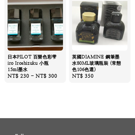
日本PILOT 百樂色彩雫
英國DIAMINE 鋼筆墨
iro Iroshizuku 小瓶
水80ML玻璃瓶裝 (常態
15ml墨水
色106色選)
Regular
NT$ 230
-
NT$ 300
Regular
NT$ 350
price
price