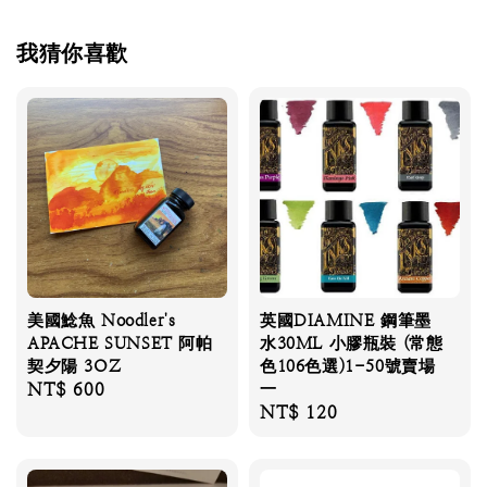
我猜你喜歡
美國鯰魚 Noodler's
英國DIAMINE 鋼筆墨
APACHE SUNSET 阿帕
水30ML 小膠瓶裝 (常態
契夕陽 3OZ
色106色選)1-50號賣場
Regular
NT$ 600
一
Regular
NT$ 120
price
price