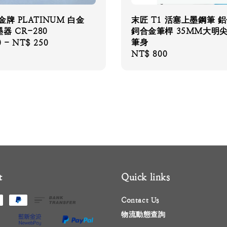
金牌 PLATINUM 白金
末匠 T1 活塞上墨鋼筆 鋁
器 CR-280
鉰合金筆桿 35MM大明尖
筆身
0
-
NT$ 250
Regular
NT$ 800
price
t
Quick links
Contact Us
物流動態查詢