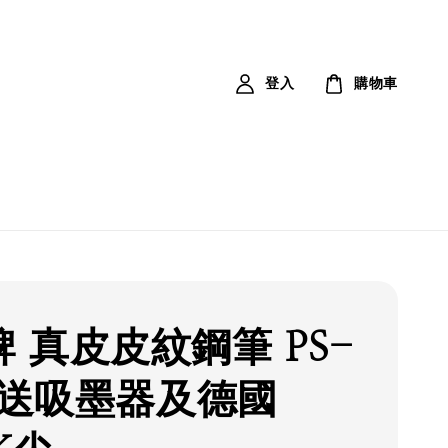
登入
購物車
 真皮皮紋鋼筆 PS-
0 送吸墨器及德國