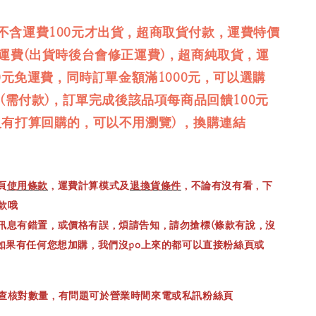
不含運費100元才出貨，超商取貨付款，運費特價
免運費(出貨時後台會修正運費)，超商純取貨，運
00元免運費，同時訂單金額滿1000元，可以選購
品(需付款)，訂單完成後該品項每商品回饋100元
沒有打算回購的，可以不用瀏覽) ，換購連結
頁
使用條款
，運費計算模式及
退換貨條件
，不論有沒有看，下
款哦
訊息有錯置，或價格有誤，煩請告知，請勿搶標(條款有說，沒
，如果有任何您想加購，我們沒po上來的都可以直接粉絲頁或
查核對數量，有問題可於營業時間來電或私訊粉絲頁