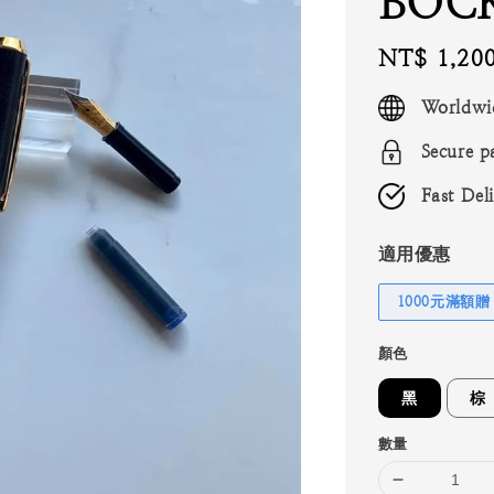
BOC
Regular
NT$ 1,20
price
Worldwi
Secure p
Fast Del
適用優惠
1000元滿額贈
顏色
黑
棕
數量