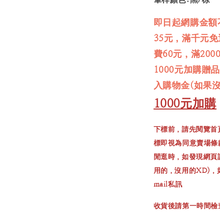
即日起網購金額
35元，滿千元
費60元，滿20
1000元加購贈
入購物金(如果
1000元加購
下標前，請先閱覽首
標即視為同意賣場條
閒逛時，如發現網頁
用的，沒用的XD)
mail私訊
收貨後請第一時間檢