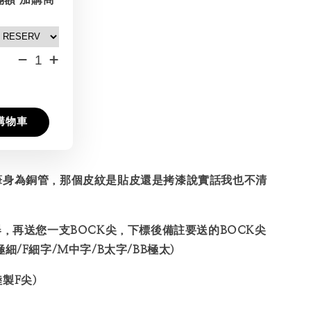
-
+
購物車
筆身為銅管，那個皮紋是貼皮還是拷漆說實話我也不清
器，再送您一支BOCK尖，下標後備註要送的BOCK尖
細/F細字/M中字/B太字/BB極太)
製F尖)