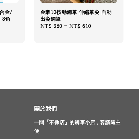
合金/
金豪10按動鋼筆 伸縮筆尖 自動
 8角
出尖鋼筆
Regular
NT$ 360
-
NT$ 610
price
關於我們
一間「不像店」的鋼筆小店，客請隨主
便