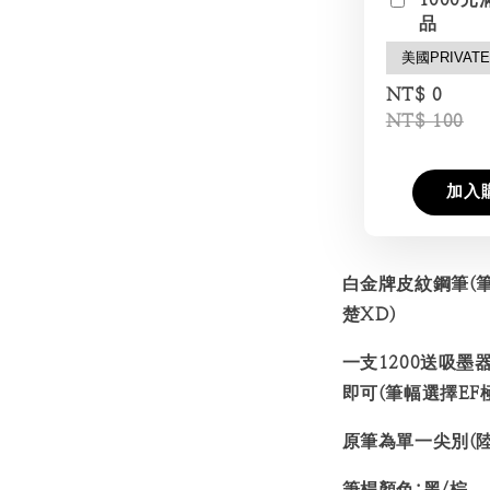
品
NT$ 0
NT$ 100
加入
白金牌皮紋鋼筆(
楚XD)
一支1200送吸墨
即可(筆幅選擇EF極
原筆為單一尖別(陸
筆桿顏色:黑/棕