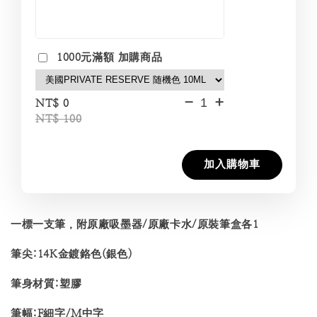
1000元滿額 加購商品
-
+
NT$ 0
NT$ 100
加入購物車
一標一支筆，附原廠吸墨器/原廠卡水/原裝筆盒各1
筆尖:14K金鍍鉻色(銀色)
筆身材質:塑膠
筆幅:F細字/M中字