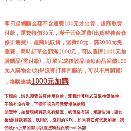
即日起網購金額不含運費100元才出貨，超商取貨
付款，運費特價35元，滿千元免運費(出貨時後台會
修正運費)，超商純取貨，運費60元，滿2000元免
運費，同時訂單金額滿1000元，可以選購1000元加
購贈品(需付款)，訂單完成後該品項每商品回饋100
元入購物金(如果沒有打算回購的，可以不用瀏覽)
1000元加購
，換購連結
下標前，請先閱覽首頁
使用條款
，運費計算模式及
退換貨條件
，
不論有沒有看，下標即視為同意賣場條款哦
閒逛時，如發現網頁訊息有錯置，或價格有誤，煩請告知，請勿
搶標(條款有說，沒用的，沒用的XD)，如果有任何您想加購，我
們沒po上來的都可以直接粉絲頁或mail私訊