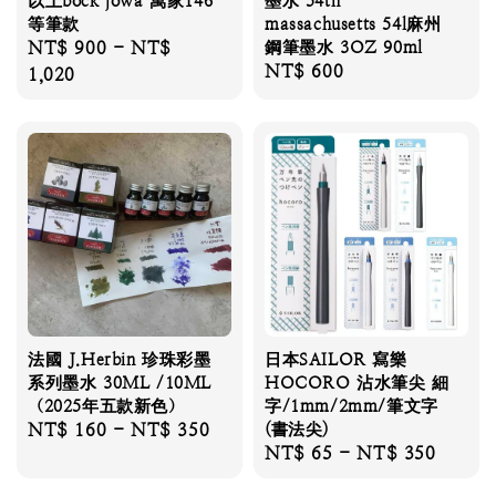
以上bock jowa 萬家146
墨水 54th
等筆款
massachusetts 54l麻州
Regular
NT$ 900
-
NT$
鋼筆墨水 3OZ 90ml
Regular
NT$ 600
price
1,020
price
法國 J.Herbin 珍珠彩墨
日本SAILOR 寫樂
系列墨水 30ML /10ML
HOCORO 沾水筆尖 細
（2025年五款新色）
字/1mm/2mm/筆文字
Regular
NT$ 160
-
NT$ 350
(書法尖)
Regular
NT$ 65
-
NT$ 350
price
price