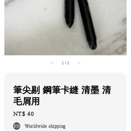
1
/
1
筆尖剔 鋼筆卡縫 清墨 清
毛屑用
Regular
NT$ 40
price
Worldwide shipping