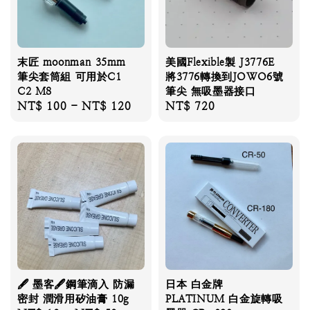
末匠 moonman 35mm
美國Flexible製 J3776E
筆尖套筒組 可用於C1
將3776轉換到JOWO6號
C2 M8
筆尖 無吸墨器接口
Regular
NT$ 100
-
NT$ 120
Regular
NT$ 720
price
price
🖋 墨客🖋鋼筆滴入 防漏
日本 白金牌
密封 潤滑用矽油膏 10g
PLATINUM 白金旋轉吸