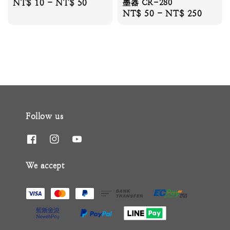
Regular
NT$ 10
-
NT$ 50
墨器 CR-280
Regular
NT$ 50
-
NT$ 250
price
price
Follow us
We accept