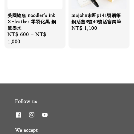
美國鯰魚 noodler’s ink
majohn末匠p141號鋼筆
X-feather 零羽化黑 鋼
銅活塞8號40號活塞鋼筆
筆墨水
Regular
NT$ 1,100
Regular
NT$ 600
-
NT$
price
price
1,000
Follow us
We accept