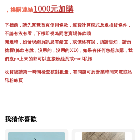
1000元加購
，換購連結
下標前，請先閱覽首頁
使用條款
，運費計算模式及
退換貨條件
，
不論有沒有看，下標即視為同意賣場條款哦
閒逛時，如發現網頁訊息有錯置，或價格有誤，煩請告知，請勿
搶標(條款有說，沒用的，沒用的XD)，如果有任何您想加購，我
們沒po上來的都可以直接粉絲頁或mail私訊
收貨後請第一時間檢查核對數量，有問題可於營業時間來電或私
訊粉絲頁
我猜你喜歡