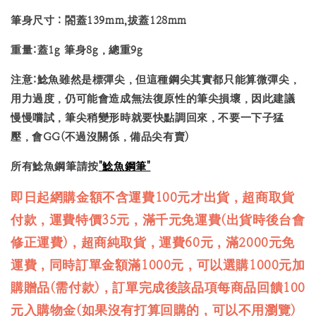
筆身尺寸：閤蓋139mm,拔蓋128mm
重量:蓋1g 筆身8g，總重9g
注意:鯰魚雖然是標彈尖，但這種鋼尖其實都只能算微彈尖，
用力過度，仍可能會造成無法復原性的筆尖損壞，因此建議
慢慢嚐試，筆尖稍變形時就要快點調回來，不要一下子猛
壓，會GG(不過沒關係，備品尖有賣)
所有鯰魚鋼筆請按
"鯰魚鋼筆"
即日起網購金額不含運費100元才出貨，超商取貨
付款，運費特價35元，滿千元免運費(出貨時後台會
修正運費)，超商純取貨，運費60元，滿2000元免
運費，同時訂單金額滿1000元，可以選購1000元加
購贈品(需付款)，訂單完成後該品項每商品回饋100
元入購物金(如果沒有打算回購的，可以不用瀏覽)