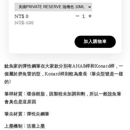
-
+
NT$ 0
NT$ 100
加入購物車
鯰魚家的彈性鋼筆在大家款分別有AHAB桿和Konard桿，一
個屬於胖魚雷的型，Konard桿則較為瘦長（筆尖型號是一樣
的）
筆桿材質：環保樹脂，因製程未加調和劑，所以一般說魚筆
會臭也是這原因
筆尖材質：彈性尖鋼筆
上墨機制：活塞上墨