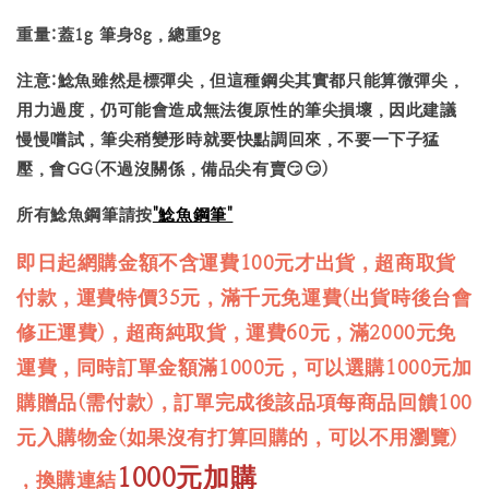
重量:蓋1g 筆身8g，總重9g
注意:鯰魚雖然是標彈尖，但這種鋼尖其實都只能算微彈尖，
用力過度，仍可能會造成無法復原性的筆尖損壞，因此建議
慢慢嚐試，筆尖稍變形時就要快點調回來，不要一下子猛
壓，會GG(不過沒關係，備品尖有賣😏😏)
所有鯰魚鋼筆請按
"鯰魚鋼筆"
即日起網購金額不含運費100元才出貨，超商取貨
付款，運費特價35元，滿千元免運費(出貨時後台會
修正運費)，超商純取貨，運費60元，滿2000元免
運費，同時訂單金額滿1000元，可以選購1000元加
購贈品(需付款)，訂單完成後該品項每商品回饋100
元入購物金(如果沒有打算回購的，可以不用瀏覽)
1000元加購
，換購連結