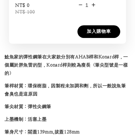
-
+
NT$ 0
NT$ 100
加入購物車
鯰魚家的彈性鋼筆在大家款分別有AHAB桿和Konard桿，一
個屬於胖魚雷的型，Konard桿則較為瘦長（筆尖型號是一樣
的）
筆桿材質：環保樹脂，因製程未加調和劑，所以一般說魚筆
會臭也是這原因
筆尖材質：彈性尖鋼筆
上墨機制：活塞上墨
筆身尺寸：閤蓋139mm,拔蓋128mm