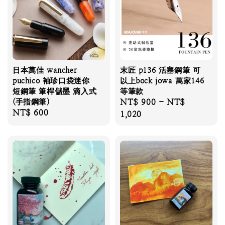
日本萬佳 wancher
末匠 p136 活塞鋼筆 可
puchico 袖珍口袋迷你
以上bock jowa 萬家146
短鋼筆 筆桿儲墨 滴入式
等筆款
(手指鋼筆)
Regular
NT$ 900
-
NT$
Regular
NT$ 600
price
1,020
price