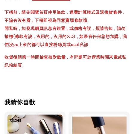
下標前，請先閱覽首頁
使用條款
，運費計算模式及
退換貨條件
，
不論有沒有看，下標即視為同意賣場條款哦
閒逛時，如發現網頁訊息有錯置，或價格有誤，煩請告知，請勿
搶標(條款有說，沒用的，沒用的XD)，如果有任何您想加購，我
們沒po上來的都可以直接粉絲頁或mail私訊
收貨後請第一時間檢查核對數量，有問題可於營業時間來電或私
訊粉絲頁
我猜你喜歡