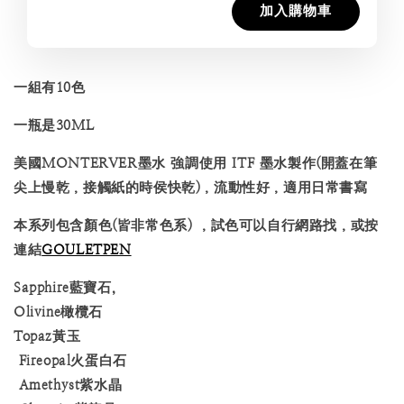
加入購物車
一組有10色
一瓶是30ML
美國MONTERVER墨水 強調使用 ITF 墨水製作(開蓋在筆
尖上慢乾，接觸紙的時侯快乾)，流動性好，適用日常書寫
本系列包含顏色(皆非常色系) ，試色可以自行網路找，或按
連結
GOULETPEN
Sapphire藍寶石,
Olivine橄欖石
Topaz黃玉
Fireopal火蛋白石
Amethyst紫水晶