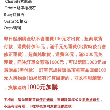
Charoite紫龍晶
Erinite翡翠橄欖石
Ruby紅寶石
Garnet石榴石
Onyx瑪瑙
即日起網購金額不含運費100元才出貨，超商取貨
付款，運費特價35元，滿千元免運費(出貨時後台會
修正運費)，超商純取貨，運費60元，滿2000元免
運費，同時訂單金額滿1000元，可以選購1000元加
購贈品(需付款)，訂單完成後該品項每商品回饋100
元入購物金(如果沒有打算回購的，可以不用瀏覽)
1000元加購
，換購連結
下標前，請先閱覽首頁
使用條款
，運費計算模式及
退換貨條件
，
不論有沒有看，下標即視為同意賣場條款哦