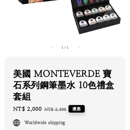
1
/
1
美國 MONTEVERDE 寶
石系列鋼筆墨水 10色禮盒
套組
Sale
NT$ 2,000
Regular
優惠
NT$ 2,500
price
price
Worldwide shipping