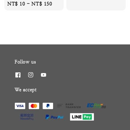
Regular
NT$ 10
-
NT$ 150
price
price
Follow us
We accept