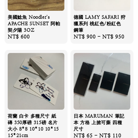
美國鯰魚 Noodler's
德國 LAMY SAFARI 狩
APACHE SUNSET 阿帕
獵系列 桃紅色/粉紅色
契夕陽 3OZ
鋼筆
Regular
NT$ 600
Regular
NT$ 900
-
NT$ 950
price
price
荷蘭 白卡 多種尺寸 紙
日本 MARUMAN 筆記
磚 350厚磅 315磅 名片
本 方格 上掀可撕 四種
大小 8*8 10*10 10*15
尺寸
15*21cm
Regular
NT$ 65
-
NT$ 110