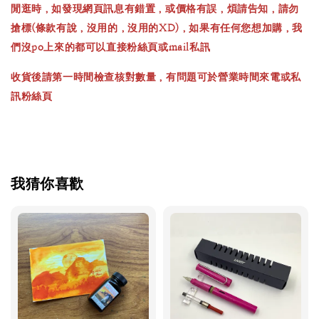
閒逛時，如發現網頁訊息有錯置，或價格有誤，煩請告知，請勿
搶標(條款有說，沒用的，沒用的XD)，如果有任何您想加購，我
們沒po上來的都可以直接粉絲頁或mail私訊
收貨後請第一時間檢查核對數量，有問題可於營業時間來電或私
訊粉絲頁
我猜你喜歡