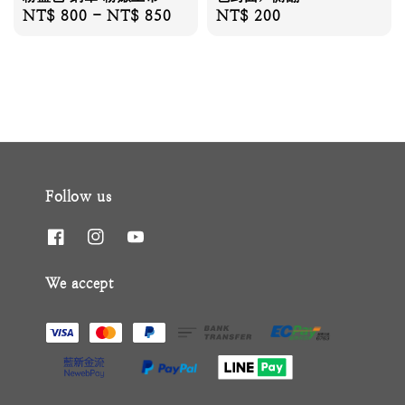
Regular
NT$ 800
-
NT$ 850
Regular
NT$ 200
price
price
Follow us
We accept