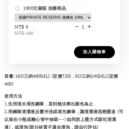
1000元滿額 加購商品
-
+
NT$ 0
NT$ 100
加入購物車
容量:16OZ(約480ML) (定價720)，8OZ(約240ML)(定價
400)
使用方法
1.先用清水清洗鋼筆，直到無法稀出顏色為止
2.用鋼筆清潔液反覆沖洗或填充鋼筆，讓清潔液流輕墨道 (可
以裝在小瓶或離心管中抽吸-->如同您上墨方式吸吐清潔
液)，或浸泡(部分材質不適合浸泡，請自行評估)