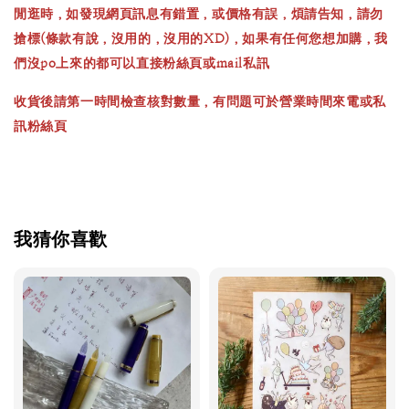
閒逛時，如發現網頁訊息有錯置，或價格有誤，煩請告知，請勿
搶標(條款有說，沒用的，沒用的XD)，如果有任何您想加購，我
們沒po上來的都可以直接粉絲頁或mail私訊
收貨後請第一時間檢查核對數量，有問題可於營業時間來電或私
訊粉絲頁
我猜你喜歡