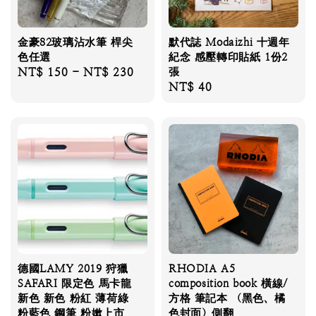
金豪82玻璃沾水筆 桿尖
默代誌 Modaizhi 十週年
色任選
紀念 感壓轉印貼紙 1份2
Regular
NT$ 150
-
NT$ 230
張
Regular
NT$ 40
price
price
德國LAMY 2019 狩獵
RHODIA A5
SAFARI 限定色 馬卡龍
composition book 橫線/
新色 新色 粉紅 薄荷綠
方格 筆記本 （黑色、橘
粉藍色 鋼筆 粉嫰上市
色封面）側翻