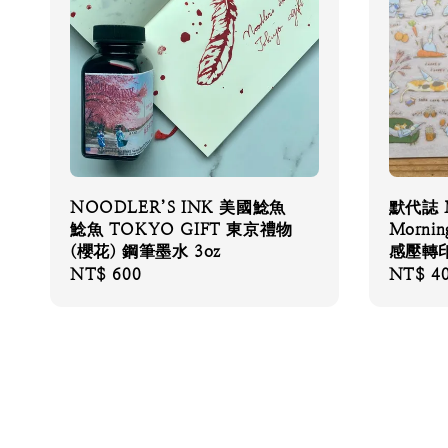
NOODLER’S INK 美國鯰魚
默代誌 M
鯰魚 TOKYO GIFT 東京禮物
Morni
(櫻花) 鋼筆墨水 3oz
感壓轉
Regular
NT$ 600
Regular
NT$ 4
price
price