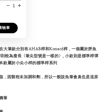
-
+
購物車
大筆款分別有AHAB桿和Konard桿，一個屬於胖魚
d桿則較為瘦長（筆尖型號是一樣的）, 小款則是標準桿彈
本款屬於小尖小桿的標準桿系列
脂，因製程未加調和劑，所以一般說魚筆會臭也是這原
鋼筆
墨