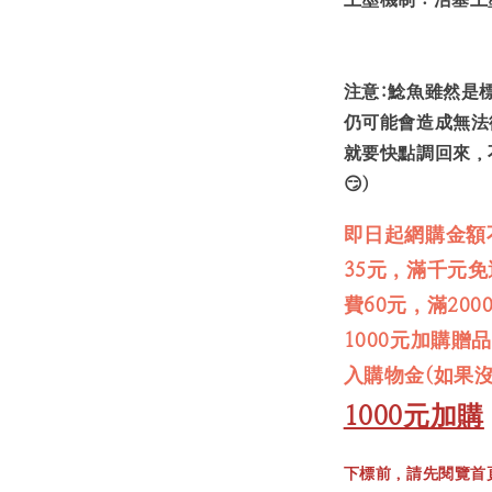
注意:鯰魚雖然是
仍可能會造成無法
就要快點調回來，
😏)
即日起網購金額
35元，滿千元
費60元，滿20
1000元加購贈
入購物金(如果
1000元加購
下標前，請先閱覽首