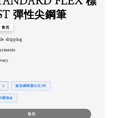
TANDARD FLEX 標
ST 彈性尖鋼筆
售完
de shipping
ayments
ivery
鯰魚鋼筆墨水任2件
1%購物金
售完