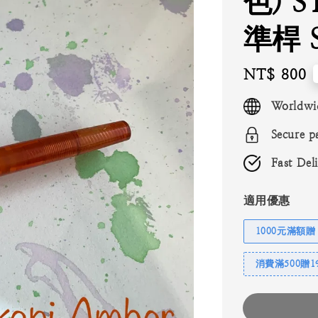
色) S
準桿 
Regular
NT$ 800
price
Worldwi
Secure p
Fast Del
適用優惠
1000元滿額贈
消費滿500贈