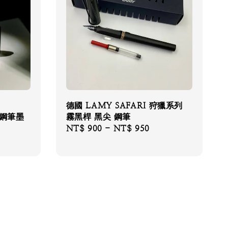
德國 LAMY SAFARI 狩獵系列
定鋼筆墨
霧黑桿 黑尖 鋼筆
Regular
NT$ 900
-
NT$ 950
price