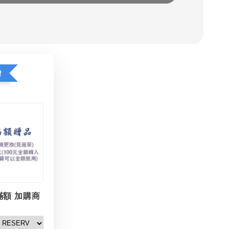
贈
滿額 加購商