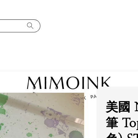
美國 
筆 To