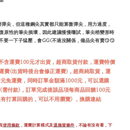
標彈尖，但這種鋼尖其實都只能算微彈尖，用力過度，
復原性的筆尖損壞，因此建議慢慢嚐試，筆尖稍變形時
不要一下子猛壓，會GG(不過沒關係，備品尖有賣😏😏
不含運費100元才出貨，超商取貨付款，運費特價
免運費(出貨時後台會修正運費)，超商純取貨，運
00元免運費，同時訂單金額滿1000元，可以選購
品(需付款)，訂單完成後該品項每商品回饋100元
沒有打算回購的，可以不用瀏覽) ，換購連結
頁
使用條款
，運費計算模式及
退換貨條件
，不論有沒有看，下