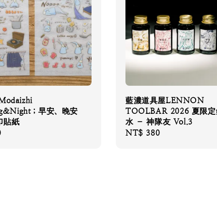
odaizhi
藍濃道具屋LENNON
ng&Night；早安、晚安
TOOLBAR 2026 夏限
印貼紙
水 – 神隊友 Vol.3
0
Regular
NT$ 380
price