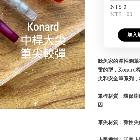
NT$ 0
NT$ 100
加入
鯰魚家的彈性鋼筆在
雷的型，Konar
尖和安全筆系列，
筆桿材質：環保樹
因
筆尖材質：彈性尖
上墨機制：活塞上