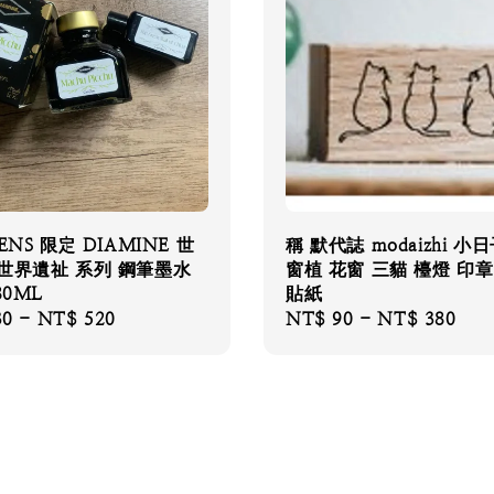
ENS 限定 DIAMINE 世
稱 默代誌 modaizhi 小
世界遺祉 系列 鋼筆墨水
窗植 花窗 三貓 檯燈 印章
80ML
貼紙
30
-
NT$ 520
Regular
NT$ 90
-
NT$ 380
price