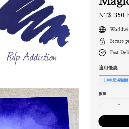
Magic
Sale
NT$ 350
price
Worldwi
Secure p
Fast Del
適用優惠
1000元滿額贈
數量