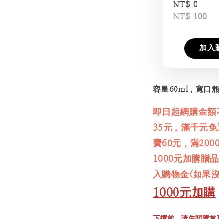
NT$ 0
NT$ 100
加入
容量60ml，寬口
即日起網購金額
35元，滿千元
費60元，滿20
1000元加購贈
入購物金(如果
1000元加購
下標前，請先閱覽首