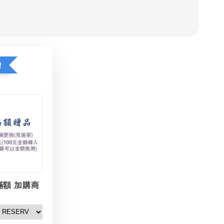
贈
滿額 加購商