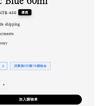
 Blue 60ml
Regular
優惠
NT$ 450
price
de shipping
ayments
ivery
消費滿500贈1%購物金
加入購物車