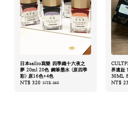
日本sailro寫樂 四季織十六夜之
CULTP
夢 20ml 20色 鋼筆墨水 (原四季
界遺趾 
彩) 原16色+4色
30ML 
Sale
NT$ 320
Regular
Regular
NT$ 2
NT$ 360
price
price
price