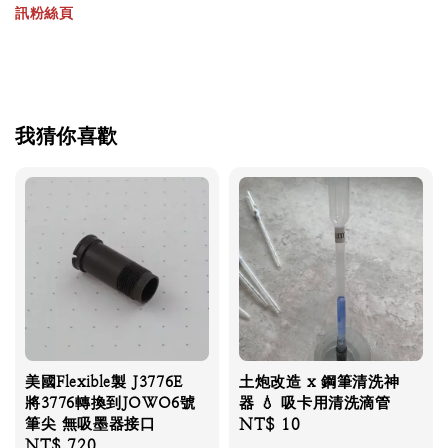
訊粉絲頁
我猜你喜歡
美國Flexible製 J3776E
土炮改造 x 鋼筆清洗神
將3776轉換到JOWO6號
器 💧 吸卡用清洗滴管
筆尖 無吸墨器接口
Regular
NT$ 10
Regular
NT$ 720