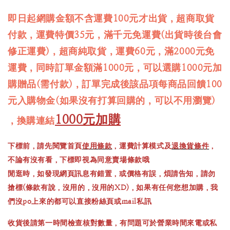
即日起網購金額不含運費100元才出貨，超商取貨
付款，運費特價35元，滿千元免運費(出貨時後台會
修正運費)，超商純取貨，運費60元，滿2000元免
運費，同時訂單金額滿1000元，可以選購1000元加
購贈品(需付款)，訂單完成後該品項每商品回饋100
元入購物金(如果沒有打算回購的，可以不用瀏覽)
1000元加購
，換購連結
下標前，請先閱覽首頁
使用條款
，運費計算模式及
退換貨條件
，
不論有沒有看，下標即視為同意賣場條款哦
閒逛時，如發現網頁訊息有錯置，或價格有誤，煩請告知，請勿
搶標(條款有說，沒用的，沒用的XD)，如果有任何您想加購，我
們沒po上來的都可以直接粉絲頁或mail私訊
收貨後請第一時間檢查核對數量，有問題可於營業時間來電或私