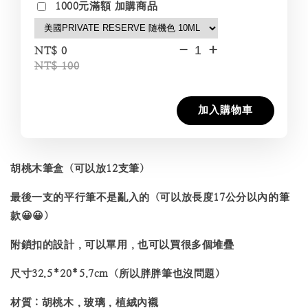
1000元滿額 加購商品
-
+
NT$ 0
NT$ 100
加入購物車
胡桃木筆盒（可以放12支筆）
最後一支的平行筆不是亂入的（可以放長度17公分以內的筆
款😀😀）
附鎖扣的設計，可以單用，也可以買很多個堆疊
尺寸32.5*20*5.7cm（所以胖胖筆也沒問題）
材質：胡桃木，玻璃，植絨內襯