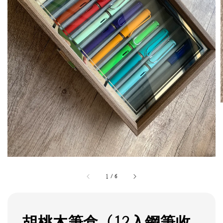
1
/
6
胡桃木筆盒（12入鋼筆收